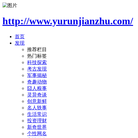
http://www.yurunjianzhu.com/
首页
发现
推荐栏目
热门标签
科技探索
考古发现
军事揭秘
奇趣动物
囧人糗事
灵异奇谈
创意新鲜
名人轶事
生活常识
投资理财
新奇世界
个性网名