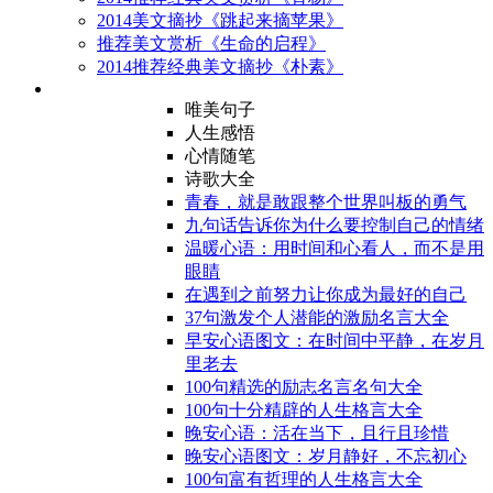
2014美文摘抄《跳起来摘苹果》
推荐美文赏析《生命的启程》
2014推荐经典美文摘抄《朴素》
唯美句子
人生感悟
心情随笔
诗歌大全
青春，就是敢跟整个世界叫板的勇气
九句话告诉你为什么要控制自己的情绪
温暖心语：用时间和心看人，而不是用
眼睛
在遇到之前努力让你成为最好的自己
37句激发个人潜能的激励名言大全
早安心语图文：在时间中平静，在岁月
里老去
100句精选的励志名言名句大全
100句十分精辟的人生格言大全
晚安心语：活在当下，且行且珍惜
晚安心语图文：岁月静好，不忘初心
100句富有哲理的人生格言大全