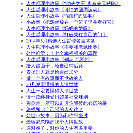
人生哲理小故事《“功夫之王”也有先天缺陷》
人生哲理小故事《可怕的圆周运动》
人生哲理小故事《“官财”的故事》
小故事《把鸡蛋放在一个篮子里并看好它》
人生哲理小故事《妈妈的赞叹》
人生哲理小故事《打破关住自己的门 》
2014年5月精选人生哲理名言30条
人生哲理小故事《不要和老鼠比赛》
处世哲学：十七个幸福相关的真理
人生哲理小故事《别忘了谢谢》
给人留面子，给自己铺后路
表扬别人就是给自己加分
做一个有故事而不世故的人
20几岁要懂得的人情世故
人生一定要懂得人情世故
读一读终身受用25条社交规则
善良是一座可以走进你我彼此心房的桥
怎样和比自己强的人交往？
处世小故事：因为和你平坐过
最容易忽略的18个人情世故
选对圈子，对你的人生有多重要