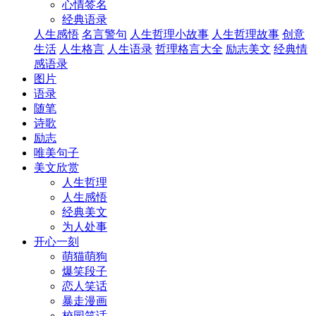
心情签名
经典语录
人生感悟
名言警句
人生哲理小故事
人生哲理故事
创意
生活
人生格言
人生语录
哲理格言大全
励志美文
经典情
感语录
图片
语录
随笔
诗歌
励志
唯美句子
美文欣赏
人生哲理
人生感悟
经典美文
为人处事
开心一刻
萌猫萌狗
爆笑段子
恋人笑话
暴走漫画
校园笑话