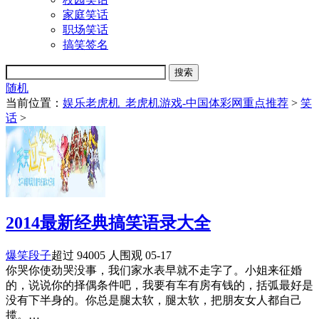
家庭笑话
职场笑话
搞笑签名
随机
当前位置：
娱乐老虎机_老虎机游戏-中国体彩网重点推荐
>
笑
话
>
2014最新经典搞笑语录大全
爆笑段子
超过 94005 人围观
05-17
你哭你使劲哭没事，我们家水表早就不走字了。小姐来征婚
的，说说你的择偶条件吧，我要有车有房有钱的，括弧最好是
没有下半身的。你总是腿太软，腿太软，把朋友女人都自己
揽。…