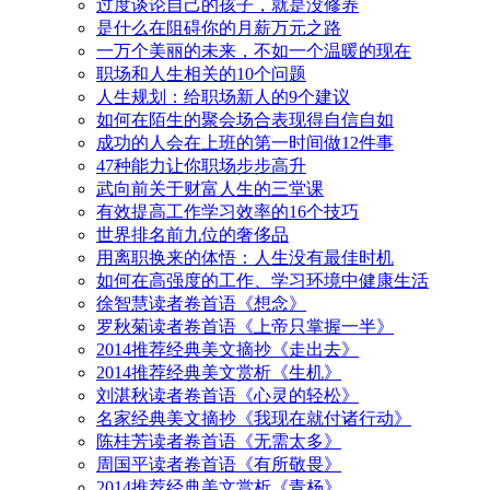
过度谈论自己的孩子，就是没修养
是什么在阻碍你的月薪万元之路
一万个美丽的未来，不如一个温暖的现在
职场和人生相关的10个问题
人生规划：给职场新人的9个建议
如何在陌生的聚会场合表现得自信自如
成功的人会在上班的第一时间做12件事
47种能力让你职场步步高升
武向前关于财富人生的三堂课
有效提高工作学习效率的16个技巧
世界排名前九位的奢侈品
用离职换来的体悟：人生没有最佳时机
如何在高强度的工作、学习环境中健康生活
徐智慧读者卷首语《想念》
罗秋菊读者卷首语《上帝只掌握一半》
2014推荐经典美文摘抄《走出去》
2014推荐经典美文赏析《生机》
刘湛秋读者卷首语《心灵的轻松》
名家经典美文摘抄《我现在就付诸行动》
陈桂芳读者卷首语《无需太多》
周国平读者卷首语《有所敬畏》
2014推荐经典美文赏析《青杨》