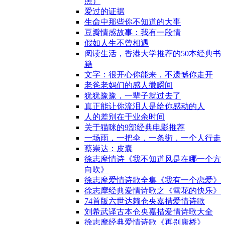
照）
爱过的证据
生命中那些你不知道的大事
豆瓣情感故事：我有一段情
假如人生不曾相遇
阅读生活，香港大学推荐的50本经典书
籍
文字：很开心你能来，不遗憾你走开
老爸老妈们的感人微瞬间
犹犹豫豫，一辈子就过去了
真正能让你流泪人是给你感动的人
人的差别在于业余时间
关于猫咪的9部经典电影推荐
一场雨，一把伞，一条街，一个人行走
蔡崇达：皮囊
徐志摩情诗《我不知道风是在哪一个方
向吹》
徐志摩爱情诗歌全集《我有一个恋爱》
徐志摩经典爱情诗歌之《雪花的快乐》
74首版六世达赖仓央嘉措爱情诗歌
刘希武译古本仓央嘉措爱情诗歌大全
徐志摩经典爱情诗歌《再别康桥》