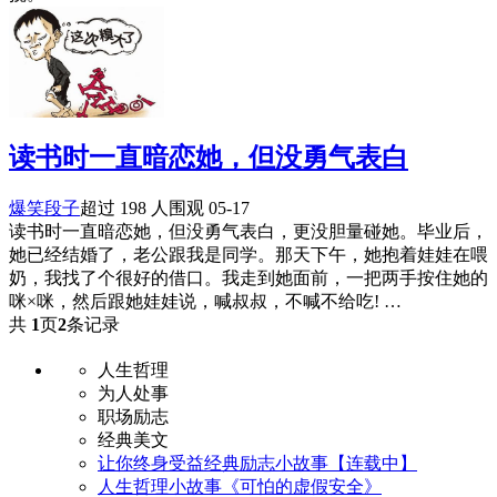
读书时一直暗恋她，但没勇气表白
爆笑段子
超过 198 人围观
05-17
读书时一直暗恋她，但没勇气表白，更没胆量碰她。毕业后，
她已经结婚了，老公跟我是同学。那天下午，她抱着娃娃在喂
奶，我找了个很好的借口。我走到她面前，一把两手按住她的
咪×咪，然后跟她娃娃说，喊叔叔，不喊不给吃! …
共
1
页
2
条记录
人生哲理
为人处事
职场励志
经典美文
让你终身受益经典励志小故事【连载中】
人生哲理小故事《可怕的虚假安全》