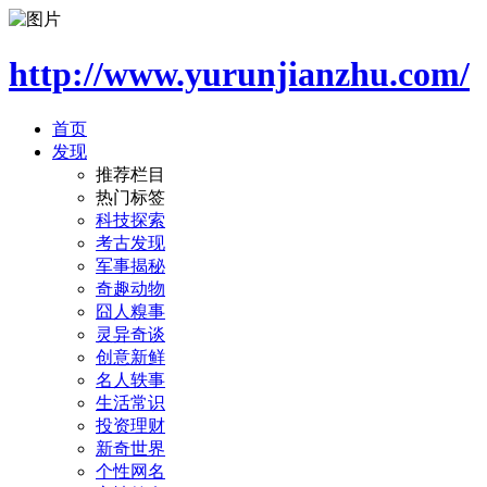
http://www.yurunjianzhu.com/
首页
发现
推荐栏目
热门标签
科技探索
考古发现
军事揭秘
奇趣动物
囧人糗事
灵异奇谈
创意新鲜
名人轶事
生活常识
投资理财
新奇世界
个性网名