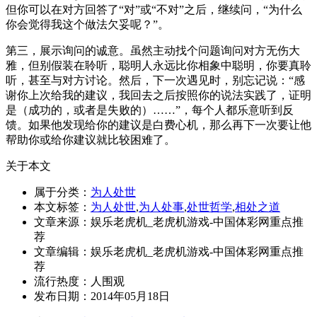
但你可以在对方回答了“对”或“不对”之后，继续问，“为什么
你会觉得我这个做法欠妥呢？”。
第三，展示询问的诚意。虽然主动找个问题询问对方无伤大
雅，但别假装在聆听，聪明人永远比你相象中聪明，你要真聆
听，甚至与对方讨论。然后，下一次遇见时，别忘记说：“感
谢你上次给我的建议，我回去之后按照你的说法实践了，证明
是（成功的，或者是失败的）……”，每个人都乐意听到反
馈。如果他发现给你的建议是白费心机，那么再下一次要让他
帮助你或给你建议就比较困难了。
关于本文
属于分类：
为人处世
本文标签：
为人处世
,
为人处事
,
处世哲学
,
相处之道
文章来源：娱乐老虎机_老虎机游戏-中国体彩网重点推
荐
文章编辑：娱乐老虎机_老虎机游戏-中国体彩网重点推
荐
流行热度：
人围观
发布日期：2014年05月18日