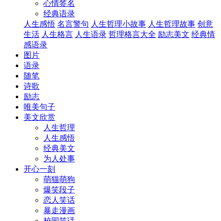
心情签名
经典语录
人生感悟
名言警句
人生哲理小故事
人生哲理故事
创意
生活
人生格言
人生语录
哲理格言大全
励志美文
经典情
感语录
图片
语录
随笔
诗歌
励志
唯美句子
美文欣赏
人生哲理
人生感悟
经典美文
为人处事
开心一刻
萌猫萌狗
爆笑段子
恋人笑话
暴走漫画
校园笑话