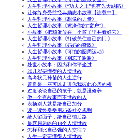
人生哲理小故事《“功夫之王”也有先天缺陷》
让你终身受益经典励志小故事【连载中】
人生哲理小故事《想像的力量》
人生哲理小故事《擦净你的“窗户”》
小故事《把鸡蛋放在一个篮子里并看好它》
人生哲理小故事《打破关住自己的门 》
人生哲理小故事《妈妈的赞叹》
人生哲理小故事《可怕的圆周运动》
人生哲理小故事《别忘了谢谢》
处世小故事：因为和你平坐过
20几岁要懂得的人情世故
高考状元孙苗的人生逆行
善良是一座可以走进你我彼此心房的桥
过度谈论自己的孩子，就是没修养
做一个有故事而不世故的人
表扬别人就是给自己加分
读一读终身受用25条社交规则
给人留面子，给自己铺后路
最容易忽略的18个人情世故
怎样和比自己强的人交往？
人生一定要懂得人情世故