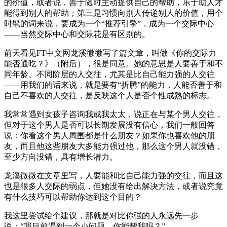
的价值，或者说，善于随时主动提供自己的帮助，乐于助人才
能得到别人的帮助；第三是习惯向别人传递别人的价值，用个
时髦的词来说，要成为一个“推荐引擎”，成为一个交际中心
——当然交际中心和交际花是有区别的。
前天看见FT中文网龙溪微微写了篇文章，叫做《你的交际力
能否通吃？》（附后），很是同意。她的意思是人要善于和不
同年龄、不同阶层的人交往，尤其是比自己能力强的人交往
——用我们的话来说，就是要有“折腾”的能力，人能否善于和
自己不喜欢的人交往，是反映这个人是否个性成熟的标志。
我常常遇到女孩子咨询我或我太太，说正在与某个男人交往，
但对于这个男人是否可以长期发展没有信心，我们一般回答
说：你看这个男人周围都是什么朋友？如果你也喜欢他的朋
友，而且他这些朋友大多能力强过他，那么这个男人就没错，
至少方向没错，具有增长潜力。
龙溪微微在文章里写，人要能和比自己能力强的交往，而且这
也是很多人交际的弱点，但她没有给出解决方法，或者说究竟
有什么技巧可以帮助你达到这个目的？
我这里尝试给个建议，那就是对比你强的人永远先一步
说：“我目前遇到一个小问题，你能帮我吗？”