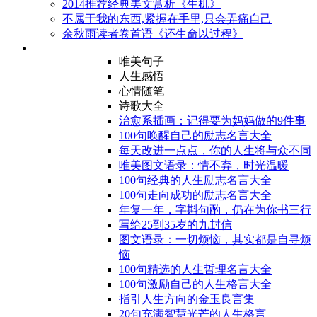
2014推荐经典美文赏析《生机》
不属于我的东西,紧握在手里,只会弄痛自己
余秋雨读者卷首语《还生命以过程》
唯美句子
人生感悟
心情随笔
诗歌大全
治愈系插画：记得要为妈妈做的9件事
100句唤醒自己的励志名言大全
每天改进一点点，你的人生将与众不同
唯美图文语录：情不弃，时光温暖
100句经典的人生励志名言大全
100句走向成功的励志名言大全
年复一年，字斟句酌，仍在为你书三行
写给25到35岁的九封信
图文语录：一切烦恼，其实都是自寻烦
恼
100句精选的人生哲理名言大全
100句激励自己的人生格言大全
指引人生方向的金玉良言集
20句充满智慧光芒的人生格言