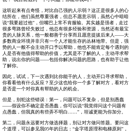
这听起来有点奇怪，对比自己强的人示弱？这正是很多人的心
结所在，他们虽然尊重强者，但总不愿意示弱，虽然心中暗暗
说“我要超过他”，但嘴巴上常不肯服输。其实越是强者，走过
很多弯路曾经失败过，他总有很多经验和资源，当然还有最宝
贵的人脉关系，他一般都善于分享而且愿意提拔后来人——大
多数商业环境并非只有一个人才能生存的丛林地带。但是，强
势的人一般不会主动开口予以帮助，他也不能肯定每个遇到的
人是否有他值得帮助的价值，尤其是不了解的人，主动寻求帮
助，说出你的问题——包括你解决问题的思路，也有助于让他
了解你。
因此，试试，下一次遇到比你能干的人，主动开口寻求帮助，
你看看他有什么反应？至少这也给你一个多了解对方，看对方
是否是一个对你真有帮助的人的机会。
但是，别犯这些错误：第一，问题可以不复杂，但是别愚蠢
——假设你不确定是否愚蠢，你可以说“我觉得问这个问题有
点愚蠢，但我真的有些弄不明白……”，坦诚更能为你加分。
第二，问题永远要对方做选择题，别让对方做问答题。要问这
个道理，可以参见我05年的日志：“金字塔原理和电梯原则”，