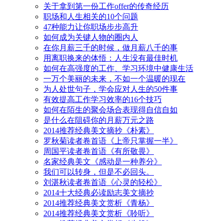
关于拿到第一份工作offer的传奇经历
职场和人生相关的10个问题
47种能力让你职场步步高升
如何成为关键人物的圈内人
在你月薪三千的时候，做月薪八千的事
用离职换来的体悟：人生没有最佳时机
如何在高强度的工作、学习环境中健康生活
一万个美丽的未来，不如一个温暖的现在
为人处世句子，学会应对人生的50件事
有效提高工作学习效率的16个技巧
如何在陌生的聚会场合表现得自信自如
是什么在阻碍你的月薪万元之路
2014推荐经典美文摘抄《朴素》
罗秋菊读者卷首语《上帝只掌握一半》
周国平读者卷首语《有所敬畏》
名家经典美文《感动是一种养分》
我们可以转身，但是不必回头。
刘湛秋读者卷首语《心灵的轻松》
2014十大经典必读励志美文摘抄
2014推荐经典美文赏析《青杨》
2014推荐经典美文赏析《聆听》