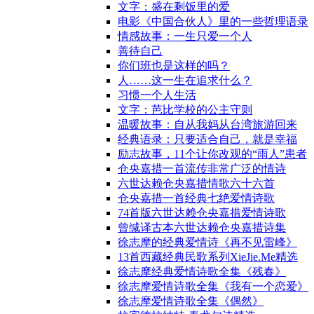
文字：盛在剩饭里的爱
电影《中国合伙人》里的一些哲理语录
情感故事：一生只爱一个人
善待自己
你们班也是这样的吗？
人……这一生在追求什么？
习惯一个人生活
文字：芭比学校的公主守则
温暖故事：自从我妈从台湾旅游回来
经典语录：只要适合自己，就是幸福
励志故事，11个让你改观的“雨人”患者
仓央嘉措一首流传非常广泛的情诗
六世达赖仓央嘉措情歌六十六首
仓央嘉措一首经典七绝爱情诗歌
74首版六世达赖仓央嘉措爱情诗歌
曾缄译古本六世达赖仓央嘉措诗集
徐志摩的经典爱情诗《再不见雷峰》
13首西藏经典民歌系列XieJie.Me精选
徐志摩经典爱情诗歌全集《残春》
徐志摩爱情诗歌全集《我有一个恋爱》
徐志摩爱情诗歌全集《偶然》