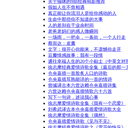
关于猫咪的9部经典电影推荐
假如人生不曾相遇
真正能让你流泪人是给你感动的人
生命中那些你不知道的大事
人的差别在于业余时间
老爸老妈们的感人微瞬间
一场雨，一把伞，一条街，一个人行走
蔡崇达：皮囊
文字：很开心你能来，不遗憾你走开
豆瓣情感故事：我有一段情
通往幸福人生的20个小贴士（中英文对
徐志摩经典爱情诗歌全集《最后的那一
仓央嘉措一首脍炙人口的诗歌
仓央嘉措耳熟能详的一首的情诗
曾缄译古本六世达赖仓央嘉措诗集
六世达赖仓央嘉措情歌六十六首
写下一句诗，述说我心事
徐志摩爱情诗歌全集《我有一个恋爱》
刘希武译古本仓央嘉措爱情诗歌大全
徐志摩爱情诗歌全集《偶然》
仓央嘉措爱情诗歌《见与不见》
徐志摩经典爱情诗歌之《雪花的快乐》