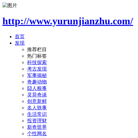
http://www.yurunjianzhu.com/
首页
发现
推荐栏目
热门标签
科技探索
考古发现
军事揭秘
奇趣动物
囧人糗事
灵异奇谈
创意新鲜
名人轶事
生活常识
投资理财
新奇世界
个性网名