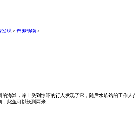
索发现
>
奇趣动物
>
州的海滩，岸上受到惊吓的行人发现了它，随后水族馆的工作人员
向，此鱼可以长到两米…