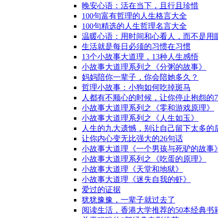
晚安心语：活在当下，且行且珍惜
100句富有哲理的人生格言大全
100句精选的人生哲理名言大全
温暖心语：用时间和心看人，而不是用
生活就是每日必须的习惯在习惯
13个小故事大道理，13种人生感悟
小故事大道理系列之《分粥的故事》
妈妈陪你一辈子，你会陪她多久？
哲理小故事：小狗如何吃掉斑马
人都有不顺心的时候，让你停止抱怨的
小故事大道理系列之《零和游戏原理》
小故事大道理系列之《人生如玉》
人生的九大遗憾，别让自己留下太多的
让你内心变无比强大的26句话
小故事大道理《一个男孩与死驴的故事
小故事大道理系列之《吃蛋的原理》
小故事大道理《天堂和地狱》
小故事大道理《迷失自我的虾》
爱过的证据
犹犹豫豫，一辈子就过去了
阅读生活，香港大学推荐的50本经典书