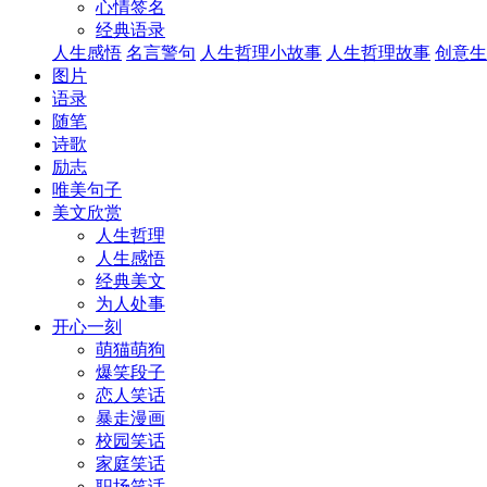
心情签名
经典语录
人生感悟
名言警句
人生哲理小故事
人生哲理故事
创意生
图片
语录
随笔
诗歌
励志
唯美句子
美文欣赏
人生哲理
人生感悟
经典美文
为人处事
开心一刻
萌猫萌狗
爆笑段子
恋人笑话
暴走漫画
校园笑话
家庭笑话
职场笑话