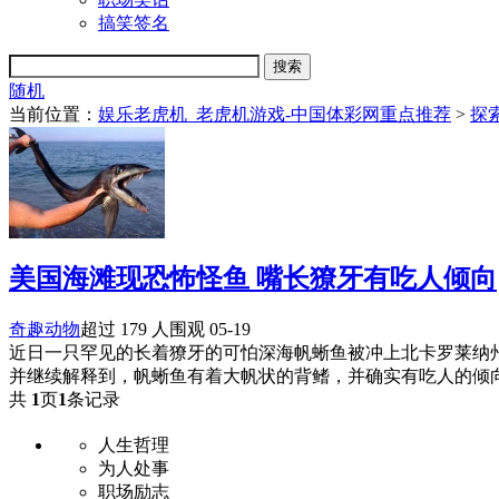
搞笑签名
随机
当前位置：
娱乐老虎机_老虎机游戏-中国体彩网重点推荐
>
探
美国海滩现恐怖怪鱼 嘴长獠牙有吃人倾向
奇趣动物
超过 179 人围观
05-19
近日一只罕见的长着獠牙的可怕深海帆蜥鱼被冲上北卡罗莱纳
并继续解释到，帆蜥鱼有着大帆状的背鳍，并确实有吃人的倾
共
1
页
1
条记录
人生哲理
为人处事
职场励志