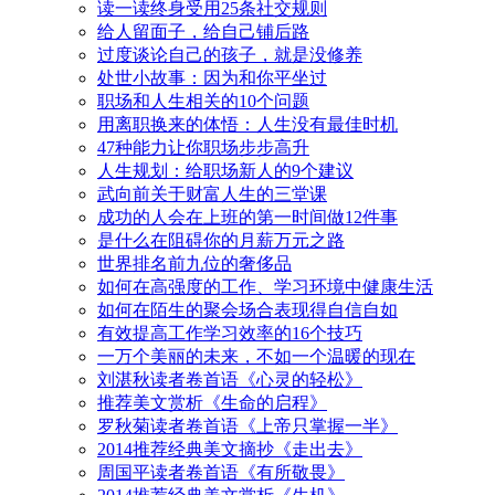
读一读终身受用25条社交规则
给人留面子，给自己铺后路
过度谈论自己的孩子，就是没修养
处世小故事：因为和你平坐过
职场和人生相关的10个问题
用离职换来的体悟：人生没有最佳时机
47种能力让你职场步步高升
人生规划：给职场新人的9个建议
武向前关于财富人生的三堂课
成功的人会在上班的第一时间做12件事
是什么在阻碍你的月薪万元之路
世界排名前九位的奢侈品
如何在高强度的工作、学习环境中健康生活
如何在陌生的聚会场合表现得自信自如
有效提高工作学习效率的16个技巧
一万个美丽的未来，不如一个温暖的现在
刘湛秋读者卷首语《心灵的轻松》
推荐美文赏析《生命的启程》
罗秋菊读者卷首语《上帝只掌握一半》
2014推荐经典美文摘抄《走出去》
周国平读者卷首语《有所敬畏》