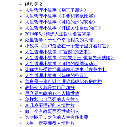
经典美文
人生哲理小故事《别忘了谢谢》
人生哲理小故事《不要和老鼠比赛》
人生哲理小故事《可怕的虚假安全》
人生哲理小故事《打破关住自己的门 》
2014年5月精选人生哲理名言30条
处世哲学：十七个幸福相关的真理
小故事《把鸡蛋放在一个篮子里并看好它》
人生哲理小故事《“官财”的故事》
人生哲理小故事《“功夫之王”也有先天缺陷》
人生哲理小故事《可怕的圆周运动》
让你终身受益经典励志小故事【连载中】
人生哲理小故事《妈妈的赞叹》
善良是一座可以走进你我彼此心房的桥
表扬别人就是给自己加分
最容易忽略的18个人情世故
怎样和比自己强的人交往？
20几岁要懂得的人情世故
做一个有故事而不世故的人
选对圈子，对你的人生有多重要
人生一定要懂得人情世故