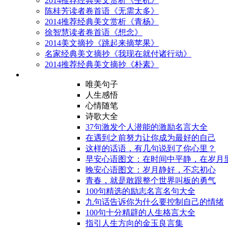
2014推荐经典美文赏析《生机》
陈桂芳读者卷首语《无需太多》
2014推荐经典美文赏析《青杨》
徐智慧读者卷首语《想念》
2014美文摘抄《跳起来摘苹果》
名家经典美文摘抄《我现在就付诸行动》
2014推荐经典美文摘抄《朴素》
唯美句子
人生感悟
心情随笔
诗歌大全
37句激发个人潜能的激励名言大全
在遇到之前努力让你成为最好的自己
这样的话语，有几句说到了你心里？
早安心语图文：在时间中平静，在岁月
晚安心语图文：岁月静好，不忘初心
青春，就是敢跟整个世界叫板的勇气
100句精选的励志名言名句大全
九句话告诉你为什么要控制自己的情绪
100句十分精辟的人生格言大全
指引人生方向的金玉良言集