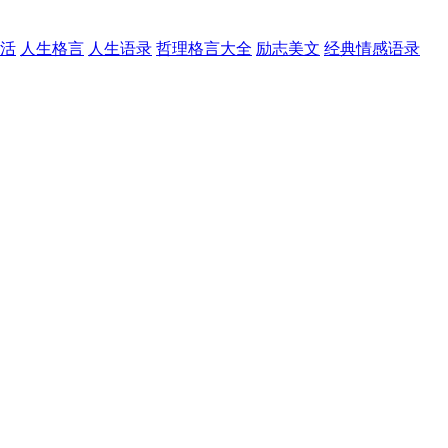
活
人生格言
人生语录
哲理格言大全
励志美文
经典情感语录