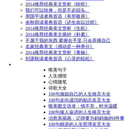
2014推荐经典美文赏析《聆听》
我们可以转身，但是不必回头。
周国平读者卷首语《有所敬畏》
余秋雨读者卷首语《还生命以过程》
2014推荐经典美文赏析《生机》
2014推荐经典美文摘抄《朴素》
不属于我的东西,紧握在手里,只会弄痛自己
名家经典美文《感动是一种养分》
2014推荐经典美文赏析《青杨》
刘湛秋读者卷首语《心灵的轻松》
唯美句子
人生感悟
心情随笔
诗歌大全
100句激励自己的人生格言大全
100句走向成功的励志名言大全
唯美图文语录：情不弃，时光温暖
100句催人奋进的人生格言大全
治愈系插画：记得要为妈妈做的9件事
100句精选的人生哲理名言大全