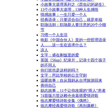
小故事大道理系列之《昆虫记的诞生》
13个小故事大道理，13种人生感悟
情感故事：一生只爱一个人
经典语录：只要适合自己，就是幸福
职场法则：职场新人要注意的20个小细
节
习惯一个人生活
电影《中国合伙人》里的一些哲理语录
人……这一生在追求什么？
凉人
文字：盛在剩饭里的爱
英国《56up》纪录片，记录十四个孩子
的不同人
你们班也是这样的吗？
文字：芭比学校的公主守则
温暖故事：自从我妈从台湾旅游回来
善待自己
励志故事，11个让你改观的“雨人”患者
74首版六世达赖仓央嘉措爱情诗歌
徐志摩爱情诗歌全集《偶然》
徐志摩经典爱情诗歌《再别康桥》