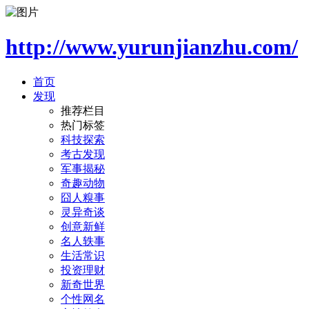
http://www.yurunjianzhu.com/
首页
发现
推荐栏目
热门标签
科技探索
考古发现
军事揭秘
奇趣动物
囧人糗事
灵异奇谈
创意新鲜
名人轶事
生活常识
投资理财
新奇世界
个性网名