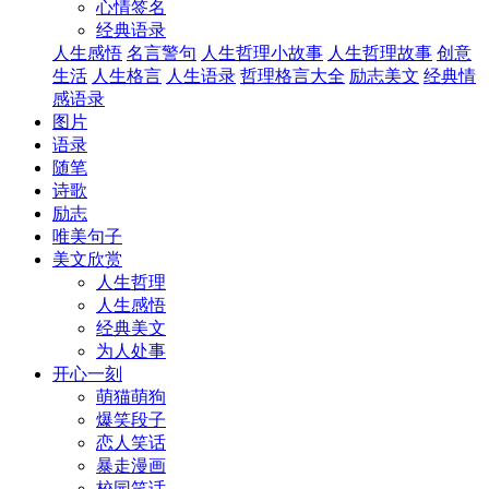
心情签名
经典语录
人生感悟
名言警句
人生哲理小故事
人生哲理故事
创意
生活
人生格言
人生语录
哲理格言大全
励志美文
经典情
感语录
图片
语录
随笔
诗歌
励志
唯美句子
美文欣赏
人生哲理
人生感悟
经典美文
为人处事
开心一刻
萌猫萌狗
爆笑段子
恋人笑话
暴走漫画
校园笑话