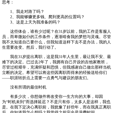
思考：
1、我走对路了吗？
2、我能够赚更多钱、爬到更高的位置吗？
3、这是上天为我准备的吗？
这些体会，谁有少过呢？在31岁以前，我的工作是客服人
员，而卑微如仆的工作条件，逐渐啃食我的梦想与灵魂。尽管
我不太知道自己要什么，但我知道这样下去不是办法，我的人
生需要改变。然后，我行动了。
我在31岁提出离职，这是我31年人生里，最让我不安、最
难下的决定。已过去2年了，我拥有自己开设的吉他家教班，
尽管过程艰辛，充满怀疑和恐惧，但我感谢自己做出那样当机
立断的决定。希望可以将这些因离职而得来的经验送给你们
——职涯转折点上需要一点勇气与建议的朋友们。
没有所谓的最佳时机
有多少次，你想做件将改变你一生方向的大事，却因
为“时机未到”而选择延迟？不是只有你，太多人是这样，我也
是。在我下定决心离职前，我犹豫了好些年，而在我真正离职
后，你知道我怎么想吗？我觉得之前完全是浪费时间。