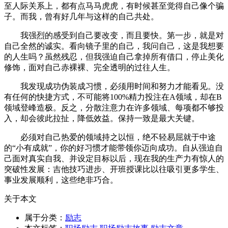
至人际关系上，都有点马马虎虎，有时候甚至觉得自己像个骗
子。而我，曾有好几年与这样的自己共处。
我强烈的感受到自己要改变，而且要快。第一步，就是对
自己全然的诚实。看向镜子里的自己，我问自己，这是我想要
的人生吗？虽然残忍，但我强迫自己拿掉所有借口，停止美化
修饰，面对自己赤裸裸、完全透明的过往人生。
我发现成功伪装成习惯，必须用时间和努力才能看见。没
有任何的快捷方式，不可能将100%精力投注在A领域，却在B
领域登峰造极。反之，分散注意力在许多领域、每项都不够投
入，却会彼此拉扯，降低效益。保持一致是最大关键。
必须对自己热爱的领域持之以恒，绝不轻易屈就于中途
的“小有成就”，你的好习惯才能带领你迈向成功。自从强迫自
己面对真实自我、并设定目标以后，现在我的生产力有惊人的
突破性发展：吉他技巧进步、开班授课比以往吸引更多学生、
事业发展顺利，这些绝非巧合。
关于本文
属于分类：
励志