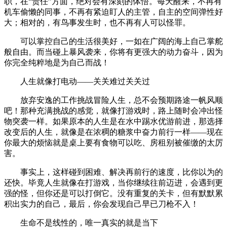
职，在“责任”方面，绝对会有深刻的体悟。每天醒来，不再有
机车偷懒的同事，不再有紧迫盯人的主管，自主的空间弹性好
大；相对的，有鸟事发生时，也不再有人可以怪罪。
可以掌控自己的生活很美好，一如在广阔的海上自己掌舵
般自由。而当碰上暴风袭来，你将有更强大的动力奋斗，因为
你完全纯粹地是为自己而战！
人生就像打电动——关关难过关关过
放弃安逸的工作挑战冒险人生，总不会预期路途一帆风顺
吧！那种充满挑战的感觉，就像打游戏时，路上随时会冲出怪
物突袭一样。如果原本的人生是在水中踢水优游前进，那选择
改变后的人生，就像是在浓稠的糖浆中奋力前行一样——现在
你最大的烦恼就是桌上要有食物可以吃、房租别被催缴的太厉
害。
事实上，这样碰到困难、解决再前行的速度，比你以为的
还快。毕竟人生就像在打游戏，当你继续往前迈进，会遇到更
强的怪，但你还是可以打倒它。没有重复的关卡，但有默默累
积出实力的自己，最后，你会发现自己早已刀枪不入！
生命不是线性的，唯一真实的就是当下