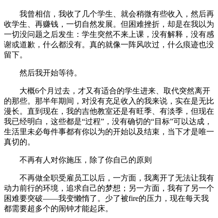
我曾相信，我收了几个学生、就会稍微有些收入，然后再
收学生、再赚钱，一切自然发展。但困难挫折，却是在我以为
一切没问题之后发生：学生突然不来上课，没有解释，没有感
谢或道歉，什么都没有。真的就像一阵风吹过，什么痕迹也没
留下。
然后我开始等待。
大概6个月过去，才又有适合的学生进来、取代突然离开
的那些。那半年期间，对没有充足收入的我来说，实在是无比
漫长。直到现在，我的吉他教室还是有旺季、有淡季，但现在
我已经明白，这些都是“过程”，没有确切的“目标”可以达成，
生活里未必每件事都有你以为的开始以及结束，当下才是唯一
真切的。
不再有人对你施压，除了你自己的原则
不再做全职受雇员工以后，一方面，我离开了无法让我有
动力前行的环境，追求自己的梦想；另一方面，我有了另一个
困难要突破——我变懒惰了。少了被fire的压力，现在每天我
都需要超多个的闹钟才能起床。