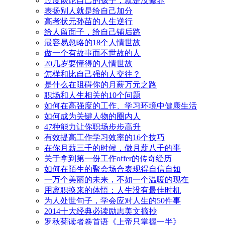
过度谈论自己的孩子，就是没修养
表扬别人就是给自己加分
高考状元孙苗的人生逆行
给人留面子，给自己铺后路
最容易忽略的18个人情世故
做一个有故事而不世故的人
20几岁要懂得的人情世故
怎样和比自己强的人交往？
是什么在阻碍你的月薪万元之路
职场和人生相关的10个问题
如何在高强度的工作、学习环境中健康生活
如何成为关键人物的圈内人
47种能力让你职场步步高升
有效提高工作学习效率的16个技巧
在你月薪三千的时候，做月薪八千的事
关于拿到第一份工作offer的传奇经历
如何在陌生的聚会场合表现得自信自如
一万个美丽的未来，不如一个温暖的现在
用离职换来的体悟：人生没有最佳时机
为人处世句子，学会应对人生的50件事
2014十大经典必读励志美文摘抄
罗秋菊读者卷首语《上帝只掌握一半》