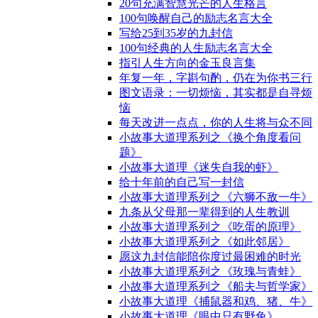
20句充满智慧光芒的人生格言
100句唤醒自己的励志名言大全
写给25到35岁的九封信
100句经典的人生励志名言大全
指引人生方向的金玉良言集
年复一年，字斟句酌，仍在为你书三行
图文语录：一切烦恼，其实都是自寻烦
恼
每天改进一点点，你的人生将与众不同
小故事大道理系列之《换个角度看问
题》
小故事大道理《迷失自我的虾》
给十年前的自己写一封信
小故事大道理系列之《六狮不敌一牛》
九条从父母那一辈得到的人生教训
小故事大道理系列之《吃蛋的原理》
小故事大道理系列之《如此邻居》
愿这九封信能陪你度过最困难的时光
小故事大道理系列之《玫瑰与青蛙》
小故事大道理系列之《船夫与哲学家》
小故事大道理《捕鼠器和鸡、猪、牛》
小故事大道理《眼中只有野兔》