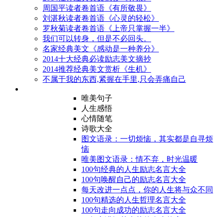
周国平读者卷首语《有所敬畏》
刘湛秋读者卷首语《心灵的轻松》
罗秋菊读者卷首语《上帝只掌握一半》
我们可以转身，但是不必回头。
名家经典美文《感动是一种养分》
2014十大经典必读励志美文摘抄
2014推荐经典美文赏析《生机》
不属于我的东西,紧握在手里,只会弄痛自己
唯美句子
人生感悟
心情随笔
诗歌大全
图文语录：一切烦恼，其实都是自寻烦
恼
唯美图文语录：情不弃，时光温暖
100句经典的人生励志名言大全
100句唤醒自己的励志名言大全
每天改进一点点，你的人生将与众不同
100句精选的人生哲理名言大全
100句走向成功的励志名言大全