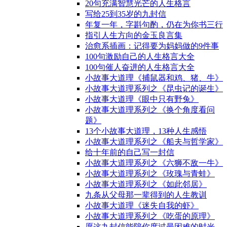
20句充满智慧光芒的人生格言
写给25到35岁的九封信
年复一年，字斟句酌，仍在为你书三行
指引人生方向的金玉良言集
治愈系插画：记得要为妈妈做的9件事
100句激励自己的人生格言大全
100句催人奋进的人生格言大全
小故事大道理《捕鼠器和鸡、猪、牛》
小故事大道理系列之《昆虫记的诞生》
小故事大道理《眼中只有野兔》
小故事大道理系列之《换个角度看问
题》
13个小故事大道理，13种人生感悟
小故事大道理系列之《船夫与哲学家》
给十年前的自己写一封信
小故事大道理系列之《六狮不敌一牛》
小故事大道理系列之《玫瑰与青蛙》
小故事大道理系列之《如此邻居》
九条从父母那一辈得到的人生教训
小故事大道理《迷失自我的虾》
小故事大道理系列之《吃蛋的原理》
愿这九封信能陪你度过最困难的时光