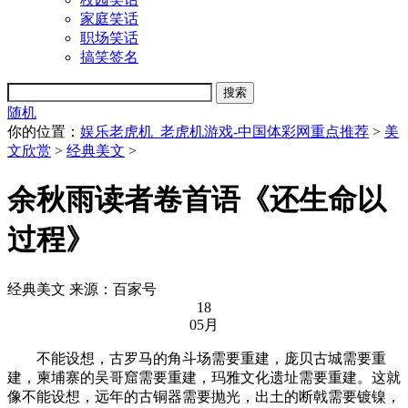
家庭笑话
职场笑话
搞笑签名
随机
你的位置：
娱乐老虎机_老虎机游戏-中国体彩网重点推荐
>
美
文欣赏
>
经典美文
>
余秋雨读者卷首语《还生命以
过程》
经典美文
来源：百家号
18
05月
不能设想，古罗马的角斗场需要重建，庞贝古城需要重
建，柬埔寨的吴哥窟需要重建，玛雅文化遗址需要重建。这就
像不能设想，远年的古铜器需要抛光，出土的断戟需要镀镍，