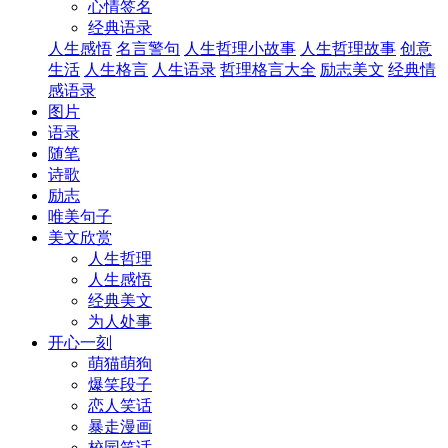
心情签名
经典语录
人生感悟
名言警句
人生哲理小故事
人生哲理故事
创意
生活
人生格言
人生语录
哲理格言大全
励志美文
经典情
感语录
图片
语录
随笔
诗歌
励志
唯美句子
美文欣赏
人生哲理
人生感悟
经典美文
为人处事
开心一刻
萌猫萌狗
爆笑段子
恋人笑话
暴走漫画
校园笑话