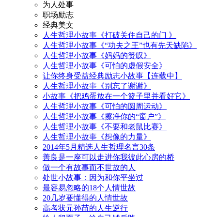
为人处事
职场励志
经典美文
人生哲理小故事《打破关住自己的门 》
人生哲理小故事《“功夫之王”也有先天缺陷》
人生哲理小故事《妈妈的赞叹》
人生哲理小故事《可怕的虚假安全》
让你终身受益经典励志小故事【连载中】
人生哲理小故事《别忘了谢谢》
小故事《把鸡蛋放在一个篮子里并看好它》
人生哲理小故事《可怕的圆周运动》
人生哲理小故事《擦净你的“窗户”》
人生哲理小故事《不要和老鼠比赛》
人生哲理小故事《想像的力量》
2014年5月精选人生哲理名言30条
善良是一座可以走进你我彼此心房的桥
做一个有故事而不世故的人
处世小故事：因为和你平坐过
最容易忽略的18个人情世故
20几岁要懂得的人情世故
高考状元孙苗的人生逆行