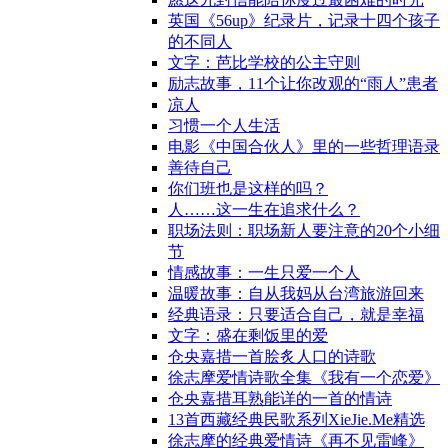
英国《56up》纪录片，记录十四个孩子
的不同人
文字：芭比学校的公主守则
励志故事，11个让你改观的“雨人”患者
凉人
习惯一个人生活
电影《中国合伙人》里的一些哲理语录
善待自己
你们班也是这样的吗？
人……这一生在追求什么？
职场法则：职场新人要注意的20个小细
节
情感故事：一生只爱一个人
温暖故事：自从我妈从台湾旅游回来
经典语录：只要适合自己，就是幸福
文字：盛在剩饭里的爱
仓央嘉措一首脍炙人口的诗歌
徐志摩爱情诗歌全集《我有一个恋爱》
仓央嘉措耳熟能详的一首的情诗
13首西藏经典民歌系列XieJie.Me精选
徐志摩的经典爱情诗《再不见雷峰》