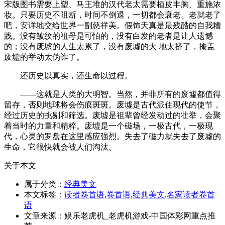
宋版图书需要上塑、马王堆的汉代老太需要植皮丰胸、重施浓
妆。只要历史不阻断，时间不倒退，一切都会衰老。老就老了
吧，安详地交给世界一副慈祥美。假饰天真是最残酷的自我糟
践。没有皱纹的祖母是可怕的，没有白发的老者是让人遗憾
的；没有废墟的人生太累了，没有废墟的大 地太挤了，掩盖
废墟的举动太伪诈了。
还历史以真实，还生命以过程。
——这就是人类的大明智。当然，并非所有的废墟都值得
留存，否则地球将会伤痕斑斑。废墟是古代派住现代的使节，
经过历史的挑剔和筛选。废墟是祖辈曾经发动过的壮举，会聚
着当时的力量和精粹。废墟是一个磁场，一极古代，一极现
代，心灵的罗盘在这里感应强烈。失去了磁力就失去了废墟的
生命，它很快就会被人们淘汰。
关于本文
属于分类：
经典美文
本文标签：
读者卷首语
,
卷首语
,
经典美文
,
名家读者卷首
语
文章来源：娱乐老虎机_老虎机游戏-中国体彩网重点推