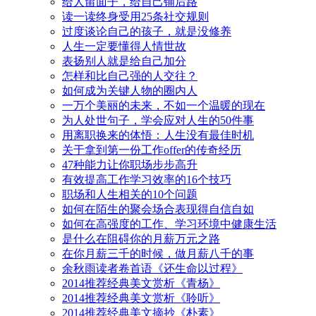
给人留面子，给自己铺后路
读一读终身受用25条社交规则
过度谈论自己的孩子，就是没修养
人生一定要懂得人情世故
表扬别人就是给自己加分
怎样和比自己强的人交往？
如何成为关键人物的圈内人
一万个美丽的未来，不如一个温暖的现在
为人处世句子，学会应对人生的50件事
用离职换来的体悟：人生没有最佳时机
关于拿到第一份工作offer的传奇经历
47种能力让你职场步步高升
有效提高工作学习效率的16个技巧
职场和人生相关的10个问题
如何在陌生的聚会场合表现得自信自如
如何在高强度的工作、学习环境中健康生活
是什么在阻碍你的月薪万元之路
在你月薪三千的时候，做月薪八千的事
余秋雨读者卷首语《还生命以过程》
2014推荐经典美文赏析《青杨》
2014推荐经典美文赏析《聆听》
2014推荐经典美文摘抄《朴素》