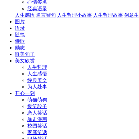
心情签名
经典语录
人生感悟
名言警句
人生哲理小故事
人生哲理故事
创意生
图片
语录
随笔
诗歌
励志
唯美句子
美文欣赏
人生哲理
人生感悟
经典美文
为人处事
开心一刻
萌猫萌狗
爆笑段子
恋人笑话
暴走漫画
校园笑话
家庭笑话
职场笑话