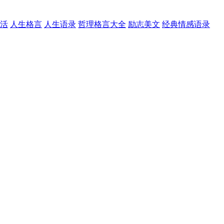
活
人生格言
人生语录
哲理格言大全
励志美文
经典情感语录