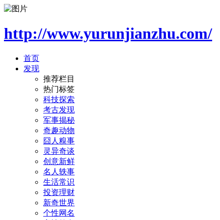
http://www.yurunjianzhu.com/
首页
发现
推荐栏目
热门标签
科技探索
考古发现
军事揭秘
奇趣动物
囧人糗事
灵异奇谈
创意新鲜
名人轶事
生活常识
投资理财
新奇世界
个性网名