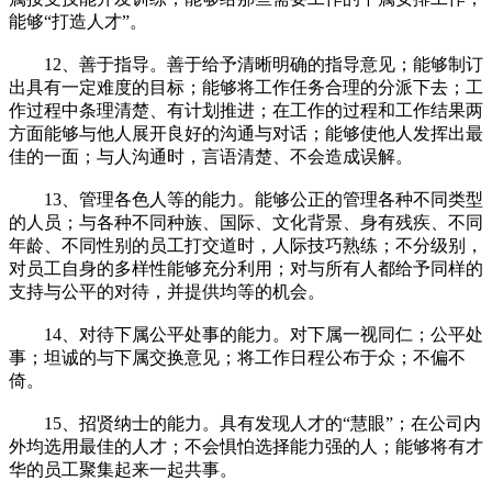
能够“打造人才”。
12、善于指导。善于给予清晰明确的指导意见；能够制订
出具有一定难度的目标；能够将工作任务合理的分派下去；工
作过程中条理清楚、有计划推进；在工作的过程和工作结果两
方面能够与他人展开良好的沟通与对话；能够使他人发挥出最
佳的一面；与人沟通时，言语清楚、不会造成误解。
13、管理各色人等的能力。能够公正的管理各种不同类型
的人员；与各种不同种族、国际、文化背景、身有残疾、不同
年龄、不同性别的员工打交道时，人际技巧熟练；不分级别，
对员工自身的多样性能够充分利用；对与所有人都给予同样的
支持与公平的对待，并提供均等的机会。
14、对待下属公平处事的能力。对下属一视同仁；公平处
事；坦诚的与下属交换意见；将工作日程公布于众；不偏不
倚。
15、招贤纳士的能力。具有发现人才的“慧眼”；在公司内
外均选用最佳的人才；不会惧怕选择能力强的人；能够将有才
华的员工聚集起来一起共事。