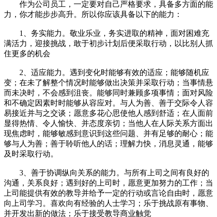
作为公司员工，一定要对自己严格要求，具备多方面的能
力，你才能步步高升。所以你应该具备以下的能力：
1、务实能力。敬业乐业，务实进取的精神，面对困难充
满活力，迎接挑战，敢于初步计划后便采取行动，以比别人抓
住更多的机会
2、适应能力。遇到变化时能够有效的适应；能够随机应
变；在未了解整个情况时能够做出决策并采取行动；当事情悬
而未决时，不会感到沮丧。能够同时兼顾多项事情；面对风险
和不确定因素时时能够从容应对。与人为善、善于交际令人容
易接近并与之交谈；愿意多花心思使他人感到舒适；在人面前
显得热情、令人愉快、并态度亲切；当他人在人际关系方面出
现焦虑时，能够敏感到意识到这些问题、并有足够的耐心；能
够与人为善；善于聆听他人的话；理解力快，消息灵通，能够
及时采取行动。
3、善于协调纵向关系的能力。与所有上司之间有良好的
沟通，关系良好；遇到好的上司时，愿意更加努力的工作；当
上司能提供有效的教导并给予一定的行动或言论自由时，愿意
向上司学习。喜欢向有经验的人士学习；乐于挑战原有事物、
并开发出新的做法；乐于接受教导商业触觉