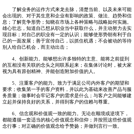
了解业务的运作方式来龙去脉，清楚当前、以及未来可能
会出现的、对于其生意和企业有影响的政策、做法、趋势和信
息；了解竞争形势；知晓在市场上各种策略与战略如何实施。
雄心壮志，知道自己想从职业当中获取什么，并主动努力去实
现目标；对自己的职业有一定的认识；能够使形势朝有利于自
己的一面发展；善于宣传自己，以抓住机遇；不会被动的等待
别人给自己机会，而主动出击；
4、创新能力。能够想出许多独特的主意、能将之前提到
的互相没有关联的念头之间联系起来；在集体讨论时，被大家
视为具有原创精神、并能创造附加价值的人。
5、注重客户的能力。致力于满足公司内外客户的期望和
要求；收集第一手的客户资料，并以此为基础来改善产品与服
务质量；做事时会牢记客户的需求是什么；与客户之间能够建
立起并保持良好的关系，并得到客户的信赖与尊重。
6、信念观和价值观一致的能力。无论在顺境或逆境下，
都能遵循一套适当的核心价值观念和信仰；并按照这些价值观
念行事；对正确的价值观念给予赞扬；并做到言行一致。