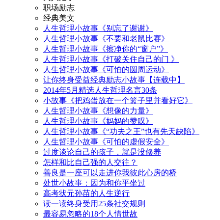
职场励志
经典美文
人生哲理小故事《别忘了谢谢》
人生哲理小故事《不要和老鼠比赛》
人生哲理小故事《擦净你的“窗户”》
人生哲理小故事《打破关住自己的门 》
人生哲理小故事《可怕的圆周运动》
让你终身受益经典励志小故事【连载中】
2014年5月精选人生哲理名言30条
小故事《把鸡蛋放在一个篮子里并看好它》
人生哲理小故事《想像的力量》
人生哲理小故事《妈妈的赞叹》
人生哲理小故事《“功夫之王”也有先天缺陷》
人生哲理小故事《可怕的虚假安全》
过度谈论自己的孩子，就是没修养
怎样和比自己强的人交往？
善良是一座可以走进你我彼此心房的桥
处世小故事：因为和你平坐过
高考状元孙苗的人生逆行
读一读终身受用25条社交规则
最容易忽略的18个人情世故