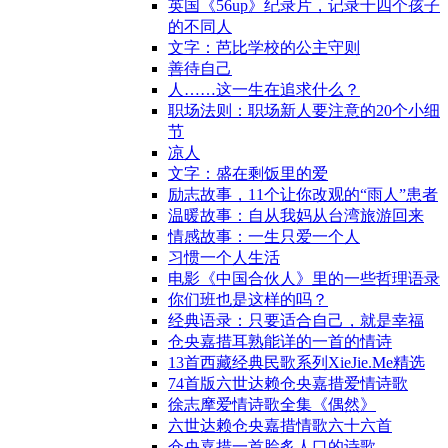
英国《56up》纪录片，记录十四个孩子
的不同人
文字：芭比学校的公主守则
善待自己
人……这一生在追求什么？
职场法则：职场新人要注意的20个小细
节
凉人
文字：盛在剩饭里的爱
励志故事，11个让你改观的“雨人”患者
温暖故事：自从我妈从台湾旅游回来
情感故事：一生只爱一个人
习惯一个人生活
电影《中国合伙人》里的一些哲理语录
你们班也是这样的吗？
经典语录：只要适合自己，就是幸福
仓央嘉措耳熟能详的一首的情诗
13首西藏经典民歌系列XieJie.Me精选
74首版六世达赖仓央嘉措爱情诗歌
徐志摩爱情诗歌全集《偶然》
六世达赖仓央嘉措情歌六十六首
仓央嘉措一首脍炙人口的诗歌