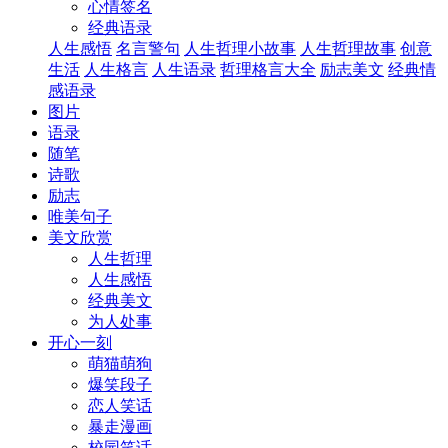
心情签名
经典语录
人生感悟
名言警句
人生哲理小故事
人生哲理故事
创意
生活
人生格言
人生语录
哲理格言大全
励志美文
经典情
感语录
图片
语录
随笔
诗歌
励志
唯美句子
美文欣赏
人生哲理
人生感悟
经典美文
为人处事
开心一刻
萌猫萌狗
爆笑段子
恋人笑话
暴走漫画
校园笑话