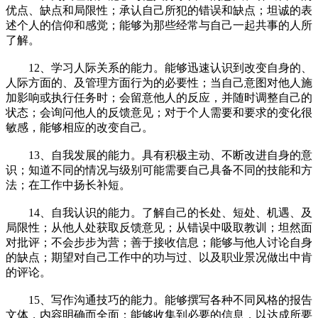
优点、缺点和局限性；承认自己所犯的错误和缺点；坦诚的表
述个人的信仰和感觉；能够为那些经常与自己一起共事的人所
了解。
12、学习人际关系的能力。能够迅速认识到改变自身的、
人际方面的、及管理方面行为的必要性；当自己意图对他人施
加影响或执行任务时；会留意他人的反应，并随时调整自己的
状态；会询问他人的反馈意见；对于个人需要和要求的变化很
敏感，能够相应的改变自己。
13、自我发展的能力。具有积极主动、不断改进自身的意
识；知道不同的情况与级别可能需要自己具备不同的技能和方
法；在工作中扬长补短。
14、自我认识的能力。了解自己的长处、短处、机遇、及
局限性；从他人处获取反馈意见；从错误中吸取教训；坦然面
对批评；不会步步为营；善于接收信息；能够与他人讨论自身
的缺点；期望对自己工作中的功与过、以及职业景况做出中肯
的评论。
15、写作沟通技巧的能力。能够撰写各种不同风格的报告
文体，内容明确而全面；能够收集到必要的信息，以达成所要