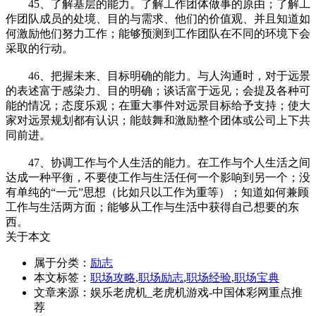
45、了解基层的能力。了解工作团体做事的原由；了解工
作团队成员的处境、目的与需求、他们的价值观、并且知道如
何激励他们努力工作；能够预测到工作团队在不同的环境下会
采取的行动。
46、把握未来、目标明确的能力。与人沟通时，对于远景
的表述富于感染力、目的明确；谈话富于远见；会提及各种可
能的情况；态度乐观；在重大事件对远景目标给予支持；使大
家对远景规划都有认识；能鼓舞和激励整个团体或公司上下共
同前进。
47、协调工作与个人生活的能力。在工作与个人生活之间
达成一种平衡，不要使工作与生活任何一个影响到另一个；没
有单纯的“一元”思想（比如只以工作为重等）；知道如何兼顾
工作与生活两方面；能够从工作与生活中获得自己想要的东
西。
关于本文
属于分类：
励志
本文标签：
职场攻略
,
职场励志
,
职场经验
,
职场宝典
文章来源：娱乐老虎机_老虎机游戏-中国体彩网重点推
荐