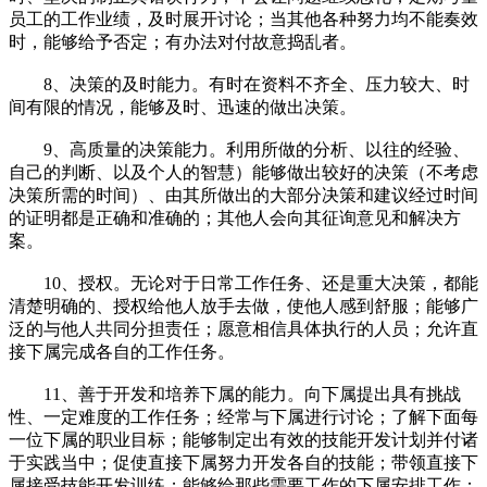
员工的工作业绩，及时展开讨论；当其他各种努力均不能奏效
时，能够给予否定；有办法对付故意捣乱者。
8、决策的及时能力。有时在资料不齐全、压力较大、时
间有限的情况，能够及时、迅速的做出决策。
9、高质量的决策能力。利用所做的分析、以往的经验、
自己的判断、以及个人的智慧）能够做出较好的决策（不考虑
决策所需的时间）、由其所做出的大部分决策和建议经过时间
的证明都是正确和准确的；其他人会向其征询意见和解决方
案。
10、授权。无论对于日常工作任务、还是重大决策，都能
清楚明确的、授权给他人放手去做，使他人感到舒服；能够广
泛的与他人共同分担责任；愿意相信具体执行的人员；允许直
接下属完成各自的工作任务。
11、善于开发和培养下属的能力。向下属提出具有挑战
性、一定难度的工作任务；经常与下属进行讨论；了解下面每
一位下属的职业目标；能够制定出有效的技能开发计划并付诸
于实践当中；促使直接下属努力开发各自的技能；带领直接下
属接受技能开发训练；能够给那些需要工作的下属安排工作；