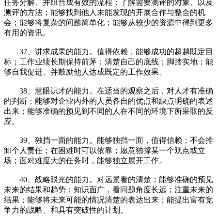
任务分解、并组合成有效的流程；了解需要测评的对象、以及
测评的方法；能够找到他人未能发现的开展合作与整合的机
会；能够将复杂的问题简单化；能够从较少的资源中得到更多
有用的资讯。
37、讲求成果的能力。值得依赖，能够成功的超越既定目
标；工作业绩长期保持前茅；清楚自己的底线；脚踏实地；能
够自我促进、并鼓励他人达成既定的工作效果。
38、慧眼识才的能力。在适当的观察之后，对人才有准确
的判断；能够对企业内外的人员各自的优点和缺点明确的表述
出来；能够准确的预见到不同的人在不同的环境下所采取的反
应。
39、独挡一面的能力。能够独挡一面，值得信赖；不会推
卸个人责任；在困难时可以依靠；愿意独撑某一个观点或立
场；面对难度大的任务时，能够独立展开工作。
40、战略眼光的能力。对远景看的清楚；能够准确的预见
未来的结果和趋势；知识面广，看问题角度长远；注重未来的
结果；能够将未来可能的情况清楚的表达出来；能提出富有竞
争力的战略、和具有突破性的计划。