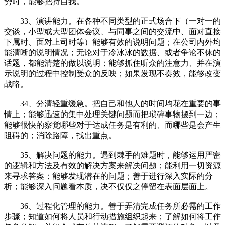
势时，能够把持自我。
33、演讲能力。在各种不同类型的正式场合下（一对一的
交谈，小型或大型团体会议、与同事之间的交流中、面对直接
下属时、面对上司时等）能够有效的说明问题；在公司内外均
能清晰的说明情况；无论对于冷冰冰的数据、或者争论不休的
话题，都能清楚的做以说明；能够抓住听众的注意力、并在演
示说明的过程中控制受众的反映；如果发现不奏效，能够改变
战略。
34、分清轻重缓急。把自己和他人的时间均花在重要的事
情上；能够迅速的集中处理关键问题而把琐碎事物摆到一边；
能够很快的察觉哪些对于达成任务是有利的、而哪些是会产生
阻碍的；消除路障，找出重点。
35、解决问题的能力。遇到棘手的难题时，能够运用严密
的逻辑和方法及有效的解决方案来解决问题；能利用一切资源
来寻求答案；能够发现潜在的问题；善于进行深入实际的分
析；能够深入问题看本质，决不仅仅之停留在表面层面上。
36、过程化管理的能力。善于弄清完成任务所必需的工作
步骤；知道如何将人员和行动措施组织起来；了解如何将工作