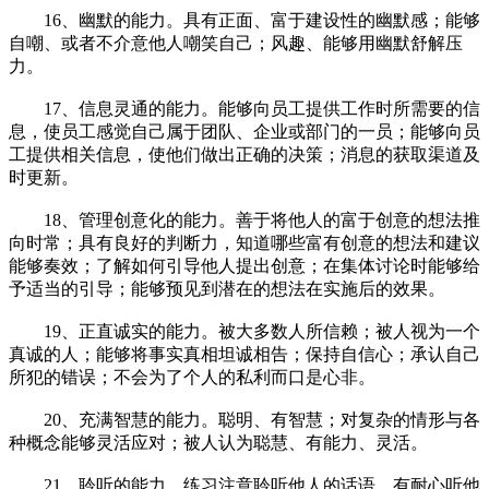
16、幽默的能力。具有正面、富于建设性的幽默感；能够
自嘲、或者不介意他人嘲笑自己；风趣、能够用幽默舒解压
力。
17、信息灵通的能力。能够向员工提供工作时所需要的信
息，使员工感觉自己属于团队、企业或部门的一员；能够向员
工提供相关信息，使他们做出正确的决策；消息的获取渠道及
时更新。
18、管理创意化的能力。善于将他人的富于创意的想法推
向时常；具有良好的判断力，知道哪些富有创意的想法和建议
能够奏效；了解如何引导他人提出创意；在集体讨论时能够给
予适当的引导；能够预见到潜在的想法在实施后的效果。
19、正直诚实的能力。被大多数人所信赖；被人视为一个
真诚的人；能够将事实真相坦诚相告；保持自信心；承认自己
所犯的错误；不会为了个人的私利而口是心非。
20、充满智慧的能力。聪明、有智慧；对复杂的情形与各
种概念能够灵活应对；被人认为聪慧、有能力、灵活。
21、聆听的能力。练习注意聆听他人的话语，有耐心听他