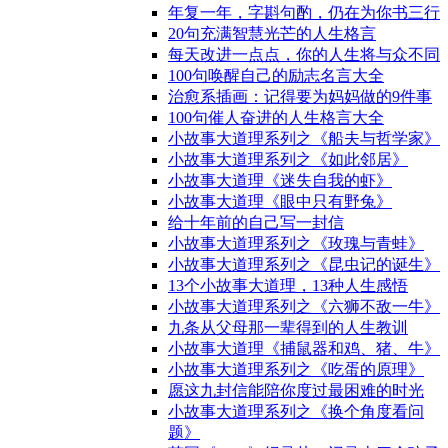
年复一年，字斟句酌，仍在为你书三行
20句充满智慧光芒的人生格言
每天改进一点点，你的人生将与众不同
100句唤醒自己的励志名言大全
治愈系插画：记得要为妈妈做的9件事
100句催人奋进的人生格言大全
小故事大道理系列之《船夫与哲学家》
小故事大道理系列之《如此邻居》
小故事大道理《迷失自我的虾》
小故事大道理《眼中只有野兔》
给十年前的自己写一封信
小故事大道理系列之《玫瑰与青蛙》
小故事大道理系列之《昆虫记的诞生》
13个小故事大道理，13种人生感悟
小故事大道理系列之《六狮不敌一牛》
九条从父母那一辈得到的人生教训
小故事大道理《捕鼠器和鸡、猪、牛》
小故事大道理系列之《吃蛋的原理》
愿这九封信能陪你度过最困难的时光
小故事大道理系列之《换个角度看问
题》