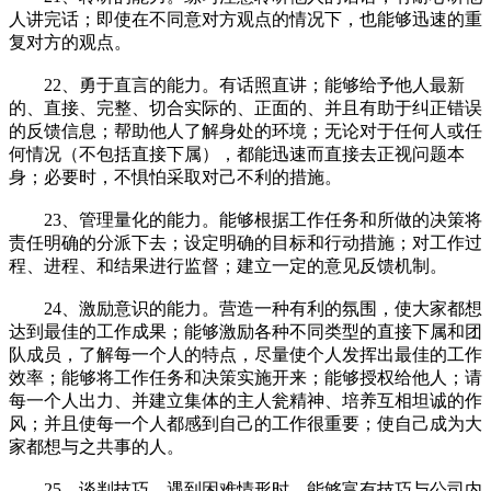
人讲完话；即使在不同意对方观点的情况下，也能够迅速的重
复对方的观点。
22、勇于直言的能力。有话照直讲；能够给予他人最新
的、直接、完整、切合实际的、正面的、并且有助于纠正错误
的反馈信息；帮助他人了解身处的环境；无论对于任何人或任
何情况（不包括直接下属），都能迅速而直接去正视问题本
身；必要时，不惧怕采取对己不利的措施。
23、管理量化的能力。能够根据工作任务和所做的决策将
责任明确的分派下去；设定明确的目标和行动措施；对工作过
程、进程、和结果进行监督；建立一定的意见反馈机制。
24、激励意识的能力。营造一种有利的氛围，使大家都想
达到最佳的工作成果；能够激励各种不同类型的直接下属和团
队成员，了解每一个人的特点，尽量使个人发挥出最佳的工作
效率；能够将工作任务和决策实施开来；能够授权给他人；请
每一个人出力、并建立集体的主人瓮精神、培养互相坦诚的作
风；并且使每一个人都感到自己的工作很重要；使自己成为大
家都想与之共事的人。
25、谈判技巧。遇到困难情形时，能够富有技巧与公司内