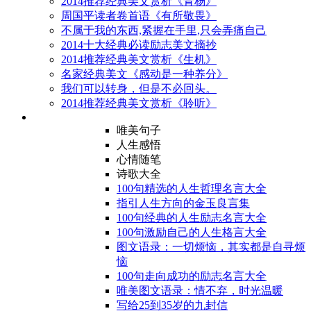
2014推荐经典美文赏析《青杨》
周国平读者卷首语《有所敬畏》
不属于我的东西,紧握在手里,只会弄痛自己
2014十大经典必读励志美文摘抄
2014推荐经典美文赏析《生机》
名家经典美文《感动是一种养分》
我们可以转身，但是不必回头。
2014推荐经典美文赏析《聆听》
唯美句子
人生感悟
心情随笔
诗歌大全
100句精选的人生哲理名言大全
指引人生方向的金玉良言集
100句经典的人生励志名言大全
100句激励自己的人生格言大全
图文语录：一切烦恼，其实都是自寻烦
恼
100句走向成功的励志名言大全
唯美图文语录：情不弃，时光温暖
写给25到35岁的九封信