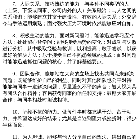
7、人际关系、技巧熟练的能力。与各种不同类型的人
（上级、下级或同事、公司内外的人）关系融洽；与人之间的
关系和谐；能够建立其富于建设性、有效的人际关系；外交辞
令与手法运用娴熟；面对强大压力环境时依然能够应对自如。
8、积极主动的能力。面对新问题时，能够迅速学习应对
方法；处处留心皆学问；能够接受局势的变化；对成功与失败
进行分析，从中吸取经验与教训，以利提高；敢于尝试，以获
取好的解决方法；乐于接受自己不熟悉领域的挑战；面对问题
时能够迅速抓住问题的核心，并了解基础要点。
9、团队合作。能够站在大家的立场上找出共同点来解决
问题；既能够维护自己的利益、同时对其他团队也公平对待；
能够与同事一道解决问题，尽量避免不平的声音；被人视为具
有团队合作精神；容易获得同事的信任和支持；鼓励大家开展
合作；与同事相处时坦诚相待。
10、坚毅不拔的能力。做每件事时都充满干劲、富于动
力、并希望达成好的结果；尤其是当遇到阻力或挫折时，很少
半途而废。
11、为人坦诚。能够与他人分享自己的想法、讲出自己的