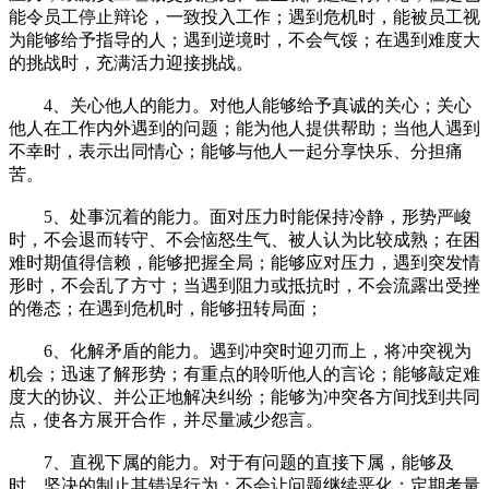
能令员工停止辩论，一致投入工作；遇到危机时，能被员工视
为能够给予指导的人；遇到逆境时，不会气馁；在遇到难度大
的挑战时，充满活力迎接挑战。
4、关心他人的能力。对他人能够给予真诚的关心；关心
他人在工作内外遇到的问题；能为他人提供帮助；当他人遇到
不幸时，表示出同情心；能够与他人一起分享快乐、分担痛
苦。
5、处事沉着的能力。面对压力时能保持冷静，形势严峻
时，不会退而转守、不会恼怒生气、被人认为比较成熟；在困
难时期值得信赖，能够把握全局；能够应对压力，遇到突发情
形时，不会乱了方寸；当遇到阻力或抵抗时，不会流露出受挫
的倦态；在遇到危机时，能够扭转局面；
6、化解矛盾的能力。遇到冲突时迎刃而上，将冲突视为
机会；迅速了解形势；有重点的聆听他人的言论；能够敲定难
度大的协议、并公正地解决纠纷；能够为冲突各方间找到共同
点，使各方展开合作，并尽量减少怨言。
7、直视下属的能力。对于有问题的直接下属，能够及
时、坚决的制止其错误行为；不会让问题继续恶化；定期考量