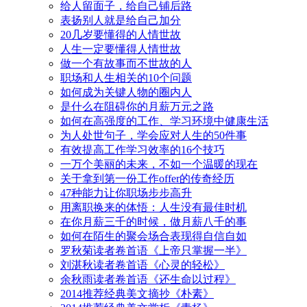
给人留面子，给自己铺后路
表扬别人就是给自己加分
20几岁要懂得的人情世故
人生一定要懂得人情世故
做一个有故事而不世故的人
职场和人生相关的10个问题
如何成为关键人物的圈内人
是什么在阻碍你的月薪万元之路
如何在高强度的工作、学习环境中健康生活
为人处世句子，学会应对人生的50件事
有效提高工作学习效率的16个技巧
一万个美丽的未来，不如一个温暖的现在
关于拿到第一份工作offer的传奇经历
47种能力让你职场步步高升
用离职换来的体悟：人生没有最佳时机
在你月薪三千的时候，做月薪八千的事
如何在陌生的聚会场合表现得自信自如
罗秋菊读者卷首语《上帝只掌握一半》
刘湛秋读者卷首语《心灵的轻松》
余秋雨读者卷首语《还生命以过程》
2014推荐经典美文摘抄《朴素》