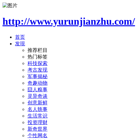
http://www.yurunjianzhu.com/
首页
发现
推荐栏目
热门标签
科技探索
考古发现
军事揭秘
奇趣动物
囧人糗事
灵异奇谈
创意新鲜
名人轶事
生活常识
投资理财
新奇世界
个性网名