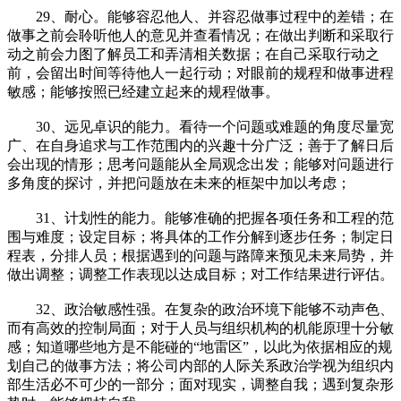
29、耐心。能够容忍他人、并容忍做事过程中的差错；在
做事之前会聆听他人的意见并查看情况；在做出判断和采取行
动之前会力图了解员工和弄清相关数据；在自己采取行动之
前，会留出时间等待他人一起行动；对眼前的规程和做事进程
敏感；能够按照已经建立起来的规程做事。
30、远见卓识的能力。看待一个问题或难题的角度尽量宽
广、在自身追求与工作范围内的兴趣十分广泛；善于了解日后
会出现的情形；思考问题能从全局观念出发；能够对问题进行
多角度的探讨，并把问题放在未来的框架中加以考虑；
31、计划性的能力。能够准确的把握各项任务和工程的范
围与难度；设定目标；将具体的工作分解到逐步任务；制定日
程表，分排人员；根据遇到的问题与路障来预见未来局势，并
做出调整；调整工作表现以达成目标；对工作结果进行评估。
32、政治敏感性强。在复杂的政治环境下能够不动声色、
而有高效的控制局面；对于人员与组织机构的机能原理十分敏
感；知道哪些地方是不能碰的“地雷区”，以此为依据相应的规
划自己的做事方法；将公司内部的人际关系政治学视为组织内
部生活必不可少的一部分；面对现实，调整自我；遇到复杂形