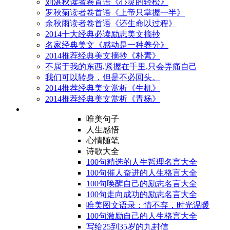
刘湛秋读者卷首语《心灵的轻松》
罗秋菊读者卷首语《上帝只掌握一半》
余秋雨读者卷首语《还生命以过程》
2014十大经典必读励志美文摘抄
名家经典美文《感动是一种养分》
2014推荐经典美文摘抄《朴素》
不属于我的东西,紧握在手里,只会弄痛自己
我们可以转身，但是不必回头。
2014推荐经典美文赏析《生机》
2014推荐经典美文赏析《青杨》
唯美句子
人生感悟
心情随笔
诗歌大全
100句精选的人生哲理名言大全
100句催人奋进的人生格言大全
100句唤醒自己的励志名言大全
100句走向成功的励志名言大全
唯美图文语录：情不弃，时光温暖
100句激励自己的人生格言大全
写给25到35岁的九封信