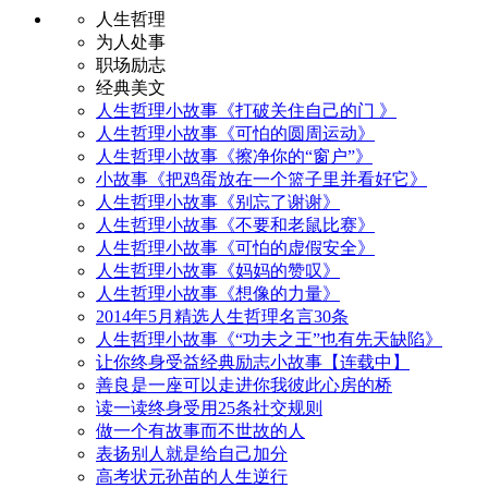
人生哲理
为人处事
职场励志
经典美文
人生哲理小故事《打破关住自己的门 》
人生哲理小故事《可怕的圆周运动》
人生哲理小故事《擦净你的“窗户”》
小故事《把鸡蛋放在一个篮子里并看好它》
人生哲理小故事《别忘了谢谢》
人生哲理小故事《不要和老鼠比赛》
人生哲理小故事《可怕的虚假安全》
人生哲理小故事《妈妈的赞叹》
人生哲理小故事《想像的力量》
2014年5月精选人生哲理名言30条
人生哲理小故事《“功夫之王”也有先天缺陷》
让你终身受益经典励志小故事【连载中】
善良是一座可以走进你我彼此心房的桥
读一读终身受用25条社交规则
做一个有故事而不世故的人
表扬别人就是给自己加分
高考状元孙苗的人生逆行