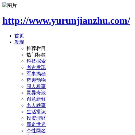
http://www.yurunjianzhu.com/
首页
发现
推荐栏目
热门标签
科技探索
考古发现
军事揭秘
奇趣动物
囧人糗事
灵异奇谈
创意新鲜
名人轶事
生活常识
投资理财
新奇世界
个性网名