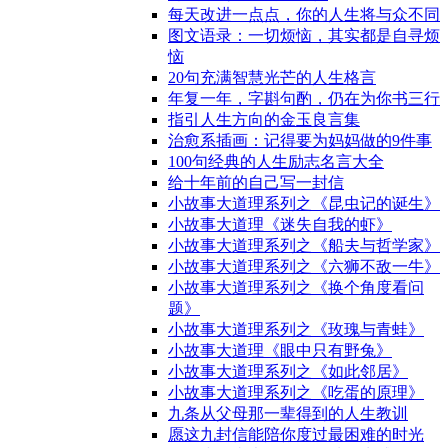
每天改进一点点，你的人生将与众不同
图文语录：一切烦恼，其实都是自寻烦
恼
20句充满智慧光芒的人生格言
年复一年，字斟句酌，仍在为你书三行
指引人生方向的金玉良言集
治愈系插画：记得要为妈妈做的9件事
100句经典的人生励志名言大全
给十年前的自己写一封信
小故事大道理系列之《昆虫记的诞生》
小故事大道理《迷失自我的虾》
小故事大道理系列之《船夫与哲学家》
小故事大道理系列之《六狮不敌一牛》
小故事大道理系列之《换个角度看问
题》
小故事大道理系列之《玫瑰与青蛙》
小故事大道理《眼中只有野兔》
小故事大道理系列之《如此邻居》
小故事大道理系列之《吃蛋的原理》
九条从父母那一辈得到的人生教训
愿这九封信能陪你度过最困难的时光