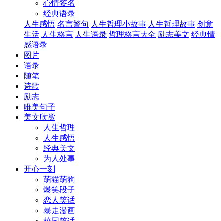
心情签名
经典语录
人生感悟
名言警句
人生哲理小故事
人生哲理故事
创意
生活
人生格言
人生语录
哲理格言大全
励志美文
经典情
感语录
图片
语录
随笔
诗歌
励志
唯美句子
美文欣赏
人生哲理
人生感悟
经典美文
为人处事
开心一刻
萌猫萌狗
爆笑段子
恋人笑话
暴走漫画
校园笑话