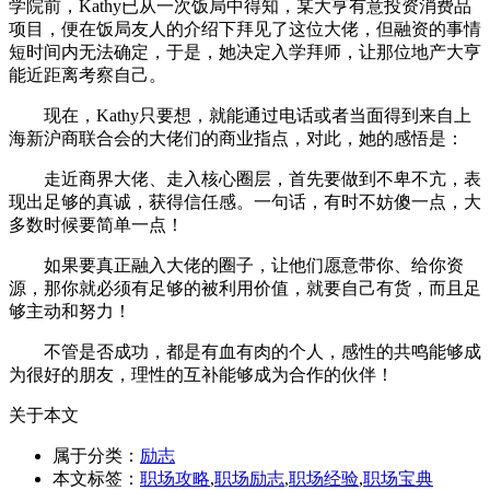
学院前，Kathy已从一次饭局中得知，某大亨有意投资消费品
项目，便在饭局友人的介绍下拜见了这位大佬，但融资的事情
短时间内无法确定，于是，她决定入学拜师，让那位地产大亨
能近距离考察自己。
现在，Kathy只要想，就能通过电话或者当面得到来自上
海新沪商联合会的大佬们的商业指点，对此，她的感悟是：
走近商界大佬、走入核心圈层，首先要做到不卑不亢，表
现出足够的真诚，获得信任感。一句话，有时不妨傻一点，大
多数时候要简单一点！
如果要真正融入大佬的圈子，让他们愿意带你、给你资
源，那你就必须有足够的被利用价值，就要自己有货，而且足
够主动和努力！
不管是否成功，都是有血有肉的个人，感性的共鸣能够成
为很好的朋友，理性的互补能够成为合作的伙伴！
关于本文
属于分类：
励志
本文标签：
职场攻略
,
职场励志
,
职场经验
,
职场宝典