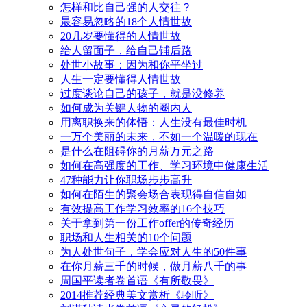
怎样和比自己强的人交往？
最容易忽略的18个人情世故
20几岁要懂得的人情世故
给人留面子，给自己铺后路
处世小故事：因为和你平坐过
人生一定要懂得人情世故
过度谈论自己的孩子，就是没修养
如何成为关键人物的圈内人
用离职换来的体悟：人生没有最佳时机
一万个美丽的未来，不如一个温暖的现在
是什么在阻碍你的月薪万元之路
如何在高强度的工作、学习环境中健康生活
47种能力让你职场步步高升
如何在陌生的聚会场合表现得自信自如
有效提高工作学习效率的16个技巧
关于拿到第一份工作offer的传奇经历
职场和人生相关的10个问题
为人处世句子，学会应对人生的50件事
在你月薪三千的时候，做月薪八千的事
周国平读者卷首语《有所敬畏》
2014推荐经典美文赏析《聆听》