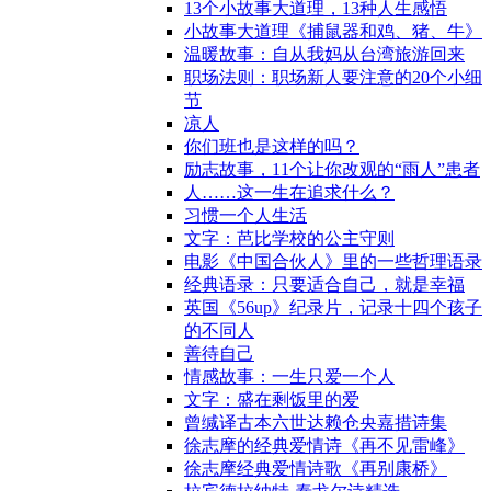
13个小故事大道理，13种人生感悟
小故事大道理《捕鼠器和鸡、猪、牛》
温暖故事：自从我妈从台湾旅游回来
职场法则：职场新人要注意的20个小细
节
凉人
你们班也是这样的吗？
励志故事，11个让你改观的“雨人”患者
人……这一生在追求什么？
习惯一个人生活
文字：芭比学校的公主守则
电影《中国合伙人》里的一些哲理语录
经典语录：只要适合自己，就是幸福
英国《56up》纪录片，记录十四个孩子
的不同人
善待自己
情感故事：一生只爱一个人
文字：盛在剩饭里的爱
曾缄译古本六世达赖仓央嘉措诗集
徐志摩的经典爱情诗《再不见雷峰》
徐志摩经典爱情诗歌《再别康桥》