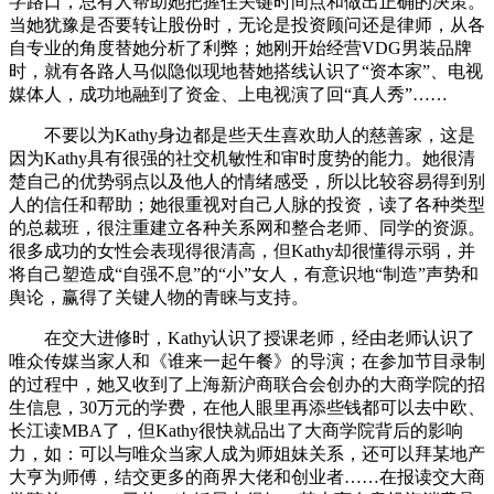
字路口，总有人帮助她把握住关键时间点和做出正确的决策。
当她犹豫是否要转让股份时，无论是投资顾问还是律师，从各
自专业的角度替她分析了利弊；她刚开始经营VDG男装品牌
时，就有各路人马似隐似现地替她搭线认识了“资本家”、电视
媒体人，成功地融到了资金、上电视演了回“真人秀”……
不要以为Kathy身边都是些天生喜欢助人的慈善家，这是
因为Kathy具有很强的社交机敏性和审时度势的能力。她很清
楚自己的优势弱点以及他人的情绪感受，所以比较容易得到别
人的信任和帮助；她很重视对自己人脉的投资，读了各种类型
的总裁班，很注重建立各种关系网和整合老师、同学的资源。
很多成功的女性会表现得很清高，但Kathy却很懂得示弱，并
将自己塑造成“自强不息”的“小”女人，有意识地“制造”声势和
舆论，赢得了关键人物的青睐与支持。
在交大进修时，Kathy认识了授课老师，经由老师认识了
唯众传媒当家人和《谁来一起午餐》的导演；在参加节目录制
的过程中，她又收到了上海新沪商联合会创办的大商学院的招
生信息，30万元的学费，在他人眼里再添些钱都可以去中欧、
长江读MBA了，但Kathy很快就品出了大商学院背后的影响
力，如：可以与唯众当家人成为师姐妹关系，还可以拜某地产
大亨为师傅，结交更多的商界大佬和创业者……在报读交大商