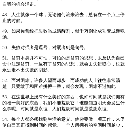
自我的机会溜走。
48、人生就像一个球，无论如何滚来滚去，总有在一个点上停
止的时候。
49、如果你曾经把失败当成清醒剂，就千万别让成功变成迷魂
汤。
50、失败对强者是逗号，对弱者则是句号。
51、贫穷本身并不可怕，可怕的是贫穷的思想，以及认为自己
命中注定贫穷。一旦有了贫穷的思想，就会丢失进取心，也就
永远走不出失败的阴影。
52、面对困难，许多人望而却步，而成功的人士往往非常清
楚，只要敢于和困难拼搏一番，就会发现，困难不过如此！
53、在这世界上没有什么美好的东西，也许时间就是我们拥有
的唯一美好的东西，我们不能荒废它！谁能知道明天会发生什
么事呢。时间就是永恒，人们荒废时间就是荒废永恒。
54、每个人都必须找到生活的意义。他需要做一项工作，来促
使自己真正找到时间的感觉。一个人所拥有的空闲时间越少，