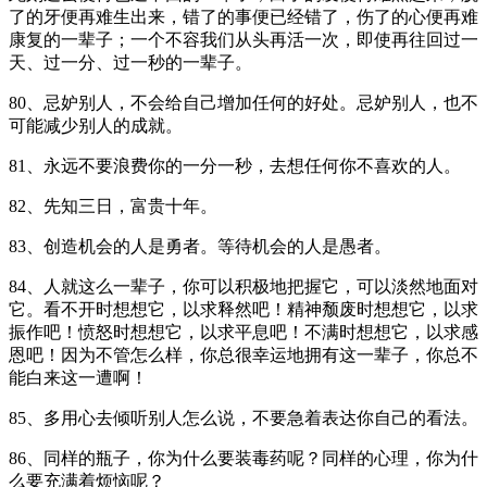
了的牙便再难生出来，错了的事便已经错了，伤了的心便再难
康复的一辈子；一个不容我们从头再活一次，即使再往回过一
天、过一分、过一秒的一辈子。
80、忌妒别人，不会给自己增加任何的好处。忌妒别人，也不
可能减少别人的成就。
81、永远不要浪费你的一分一秒，去想任何你不喜欢的人。
82、先知三日，富贵十年。
83、创造机会的人是勇者。等待机会的人是愚者。
84、人就这么一辈子，你可以积极地把握它，可以淡然地面对
它。看不开时想想它，以求释然吧！精神颓废时想想它，以求
振作吧！愤怒时想想它，以求平息吧！不满时想想它，以求感
恩吧！因为不管怎么样，你总很幸运地拥有这一辈子，你总不
能白来这一遭啊！
85、多用心去倾听别人怎么说，不要急着表达你自己的看法。
86、同样的瓶子，你为什么要装毒药呢？同样的心理，你为什
么要充满着烦恼呢？