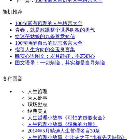
下一篇：
100句催人奋进的人生格言大全
随机推荐
100句富有哲理的人生格言大全
青春，就是敢跟整个世界叫板的勇气
给迷茫姑娘的九条善意短信
100句唤醒自己的励志名言大全
指引人生方向的金玉良言集
晚安心语图文：岁月静好，不忘初心
图文语录：一切烦恼，其实都是自寻烦恼
各种回音
人生哲理
为人处事
职场励志
经典美文
人生哲理小故事《可怕的虚假安全》
人生哲理小故事《想像的力量》
2014年5月精选人生哲理名言30条
人生哲理小故事《“功夫之王”也有先天缺陷》