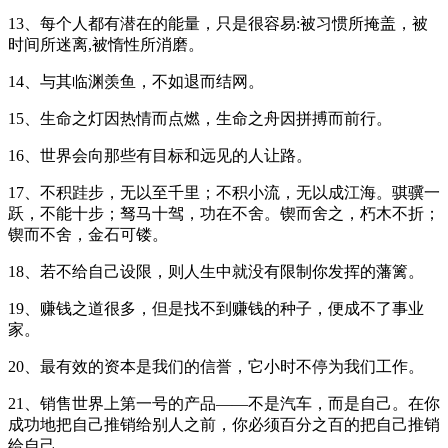
13、每个人都有潜在的能量，只是很容易:被习惯所掩盖，被
时间所迷离,被惰性所消磨。
14、与其临渊羡鱼，不如退而结网。
15、生命之灯因热情而点燃，生命之舟因拼搏而前行。
16、世界会向那些有目标和远见的人让路。
17、不积跬步，无以至千里；不积小流，无以成江海。骐骥一
跃，不能十步；驽马十驾，功在不舍。锲而舍之，朽木不折；
锲而不舍，金石可镂。
18、若不给自己设限，则人生中就没有限制你发挥的藩篱。
19、赚钱之道很多，但是找不到赚钱的种子，便成不了事业
家。
20、最有效的资本是我们的信誉，它小时不停为我们工作。
21、销售世界上第一号的产品——不是汽车，而是自己。在你
成功地把自己推销给别人之前，你必须百分之百的把自己推销
给自己。