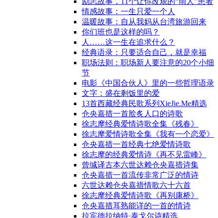
励志故事，11个让你改观的“雨人”患者
情感故事：一生只爱一个人
温暖故事：自从我妈从台湾旅游回来
你们班也是这样的吗？
人……这一生在追求什么？
经典语录：只要适合自己，就是幸福
职场法则：职场新人要注意的20个小细
节
电影《中国合伙人》里的一些哲理语录
文字：盛在剩饭里的爱
13首西藏经典民歌系列XieJie.Me精选
仓央嘉措一首脍炙人口的诗歌
徐志摩经典爱情诗歌全集《残春》
徐志摩爱情诗歌全集《我有一个恋爱》
仓央嘉措一首经典七绝爱情诗歌
徐志摩的经典爱情诗《再不见雷峰》
曾缄译古本六世达赖仓央嘉措诗集
仓央嘉措一首流传非常广泛的情诗
六世达赖仓央嘉措情歌六十六首
徐志摩经典爱情诗歌《再别康桥》
仓央嘉措耳熟能详的一首的情诗
拉宾德拉纳特·泰戈尔诗精选