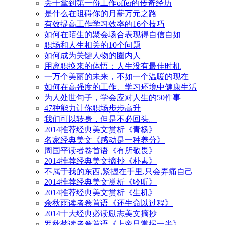
关于拿到第一份工作offer的传奇经历
是什么在阻碍你的月薪万元之路
有效提高工作学习效率的16个技巧
如何在陌生的聚会场合表现得自信自如
职场和人生相关的10个问题
如何成为关键人物的圈内人
用离职换来的体悟：人生没有最佳时机
一万个美丽的未来，不如一个温暖的现在
如何在高强度的工作、学习环境中健康生活
为人处世句子，学会应对人生的50件事
47种能力让你职场步步高升
我们可以转身，但是不必回头。
2014推荐经典美文赏析《青杨》
名家经典美文《感动是一种养分》
周国平读者卷首语《有所敬畏》
2014推荐经典美文摘抄《朴素》
不属于我的东西,紧握在手里,只会弄痛自己
2014推荐经典美文赏析《聆听》
2014推荐经典美文赏析《生机》
余秋雨读者卷首语《还生命以过程》
2014十大经典必读励志美文摘抄
罗秋菊读者卷首语《上帝只掌握一半》