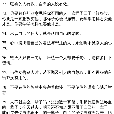
72、狂妄的人有救，自卑的人没有救。
73、你要包容那些意见跟你不同的人，这样子日子比较好过。
你要是一直想改变他，那样子你会很痛苦。要学学怎样忍受他
才是。你要学学怎样包容他才是。
74、承认自己的伟大，就是认同自己的愚昧。
75、心中装满着自己的看法与想法的人，永远听不见别人的心
声。
76、毁灭人只要一句话，培植一个人却要千句话，请你多口下
留情。
77、当你劝告别人时，若不顾及别人的自尊心，那么再好的言
语都没有用的。
78、不要在你的智慧中夹杂着傲慢，不要使你的谦虚心缺乏智
慧。
79、人不就这么一辈子吗？短短数十寒暑，刚起跑便到达终点
的一辈子；今天过去，明天还不知道属不属于自己的一辈子；
此刻过去便再也追不回的一辈子；白了的发便再难黑起来，脱