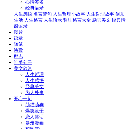
心情签名
经典语录
人生感悟
名言警句
人生哲理小故事
人生哲理故事
创意
生活
人生格言
人生语录
哲理格言大全
励志美文
经典情
感语录
图片
语录
随笔
诗歌
励志
唯美句子
美文欣赏
人生哲理
人生感悟
经典美文
为人处事
开心一刻
萌猫萌狗
爆笑段子
恋人笑话
暴走漫画
校园笑话