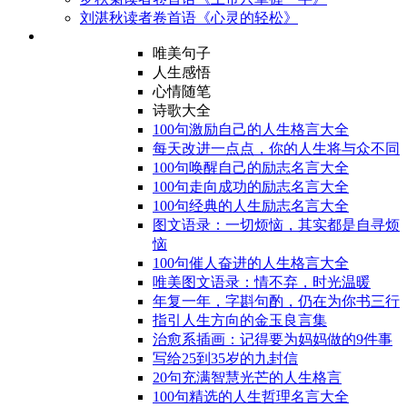
刘湛秋读者卷首语《心灵的轻松》
唯美句子
人生感悟
心情随笔
诗歌大全
100句激励自己的人生格言大全
每天改进一点点，你的人生将与众不同
100句唤醒自己的励志名言大全
100句走向成功的励志名言大全
100句经典的人生励志名言大全
图文语录：一切烦恼，其实都是自寻烦
恼
100句催人奋进的人生格言大全
唯美图文语录：情不弃，时光温暖
年复一年，字斟句酌，仍在为你书三行
指引人生方向的金玉良言集
治愈系插画：记得要为妈妈做的9件事
写给25到35岁的九封信
20句充满智慧光芒的人生格言
100句精选的人生哲理名言大全