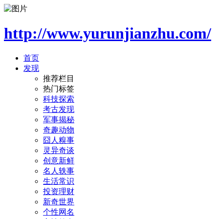
http://www.yurunjianzhu.com/
首页
发现
推荐栏目
热门标签
科技探索
考古发现
军事揭秘
奇趣动物
囧人糗事
灵异奇谈
创意新鲜
名人轶事
生活常识
投资理财
新奇世界
个性网名