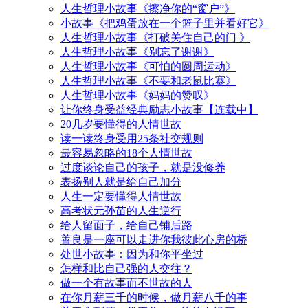
人生哲理小故事《擦净你的“窗户”》
小故事《把鸡蛋放在一个篮子里并看好它》
人生哲理小故事《打破关住自己的门 》
人生哲理小故事《别忘了谢谢》
人生哲理小故事《可怕的圆周运动》
人生哲理小故事《不要和老鼠比赛》
人生哲理小故事《妈妈的赞叹》
让你终身受益经典励志小故事【连载中】
20几岁要懂得的人情世故
读一读终身受用25条社交规则
最容易忽略的18个人情世故
过度谈论自己的孩子，就是没修养
表扬别人就是给自己加分
人生一定要懂得人情世故
高考状元孙苗的人生逆行
给人留面子，给自己铺后路
善良是一座可以走进你我彼此心房的桥
处世小故事：因为和你平坐过
怎样和比自己强的人交往？
做一个有故事而不世故的人
在你月薪三千的时候，做月薪八千的事