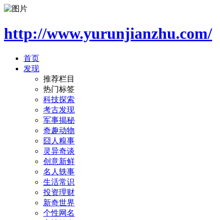
http://www.yurunjianzhu.com/
首页
发现
推荐栏目
热门标签
科技探索
考古发现
军事揭秘
奇趣动物
囧人糗事
灵异奇谈
创意新鲜
名人轶事
生活常识
投资理财
新奇世界
个性网名