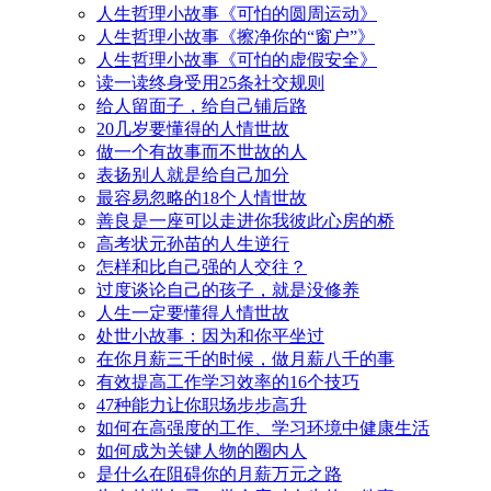
人生哲理小故事《可怕的圆周运动》
人生哲理小故事《擦净你的“窗户”》
人生哲理小故事《可怕的虚假安全》
读一读终身受用25条社交规则
给人留面子，给自己铺后路
20几岁要懂得的人情世故
做一个有故事而不世故的人
表扬别人就是给自己加分
最容易忽略的18个人情世故
善良是一座可以走进你我彼此心房的桥
高考状元孙苗的人生逆行
怎样和比自己强的人交往？
过度谈论自己的孩子，就是没修养
人生一定要懂得人情世故
处世小故事：因为和你平坐过
在你月薪三千的时候，做月薪八千的事
有效提高工作学习效率的16个技巧
47种能力让你职场步步高升
如何在高强度的工作、学习环境中健康生活
如何成为关键人物的圈内人
是什么在阻碍你的月薪万元之路