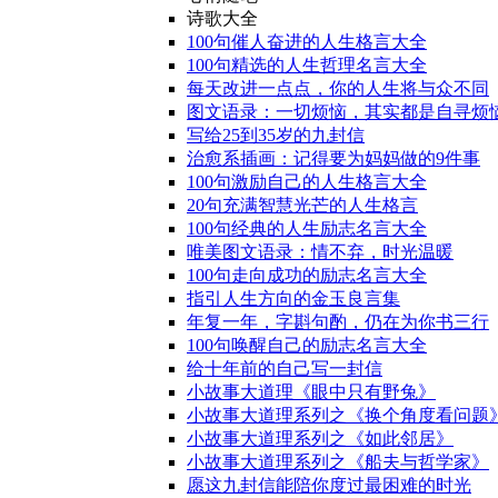
诗歌大全
100句催人奋进的人生格言大全
100句精选的人生哲理名言大全
每天改进一点点，你的人生将与众不同
图文语录：一切烦恼，其实都是自寻烦
写给25到35岁的九封信
治愈系插画：记得要为妈妈做的9件事
100句激励自己的人生格言大全
20句充满智慧光芒的人生格言
100句经典的人生励志名言大全
唯美图文语录：情不弃，时光温暖
100句走向成功的励志名言大全
指引人生方向的金玉良言集
年复一年，字斟句酌，仍在为你书三行
100句唤醒自己的励志名言大全
给十年前的自己写一封信
小故事大道理《眼中只有野兔》
小故事大道理系列之《换个角度看问题
小故事大道理系列之《如此邻居》
小故事大道理系列之《船夫与哲学家》
愿这九封信能陪你度过最困难的时光