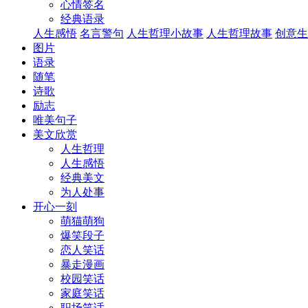
心情签名
经典语录
人生感悟
名言警句
人生哲理小故事
人生哲理故事
创意生
图片
语录
随笔
诗歌
励志
唯美句子
美文欣赏
人生哲理
人生感悟
经典美文
为人处事
开心一刻
萌猫萌狗
爆笑段子
恋人笑话
暴走漫画
校园笑话
家庭笑话
职场笑话