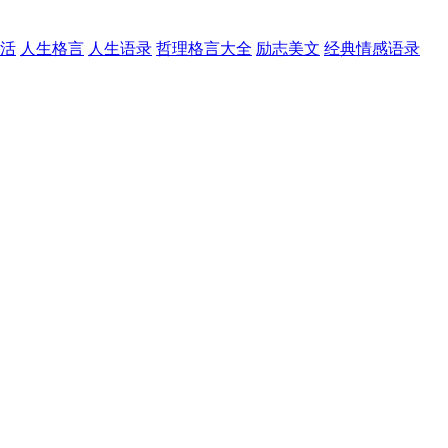
活
人生格言
人生语录
哲理格言大全
励志美文
经典情感语录