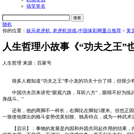
搞笑签名
随机
你的位置：
娱乐老虎机_老虎机游戏-中国体彩网重点推荐
>
美
人生哲理小故事《“功夫之王”
人生哲理
来源：百家号
很多人都知道“功夫之王”李小龙的功夫十分了得，但很少
中国功夫历来讲究“眼观六路，耳听八方”，眼睛不好为练武
身战斗。”
还有，他的两脚不一样长，右脚比左脚短5厘米。但也正因为
一致使他摆出的格斗姿势优美别致、独具特点，成为一种武术
【启示】：事物的发展是内因和外因共同起作用的结果，内