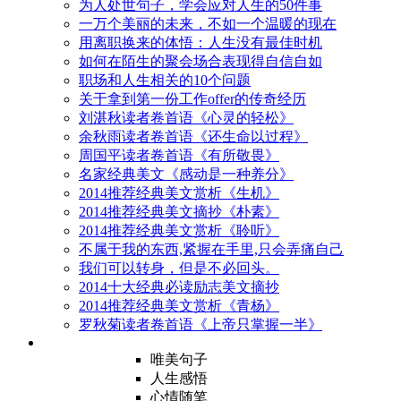
为人处世句子，学会应对人生的50件事
一万个美丽的未来，不如一个温暖的现在
用离职换来的体悟：人生没有最佳时机
如何在陌生的聚会场合表现得自信自如
职场和人生相关的10个问题
关于拿到第一份工作offer的传奇经历
刘湛秋读者卷首语《心灵的轻松》
余秋雨读者卷首语《还生命以过程》
周国平读者卷首语《有所敬畏》
名家经典美文《感动是一种养分》
2014推荐经典美文赏析《生机》
2014推荐经典美文摘抄《朴素》
2014推荐经典美文赏析《聆听》
不属于我的东西,紧握在手里,只会弄痛自己
我们可以转身，但是不必回头。
2014十大经典必读励志美文摘抄
2014推荐经典美文赏析《青杨》
罗秋菊读者卷首语《上帝只掌握一半》
唯美句子
人生感悟
心情随笔