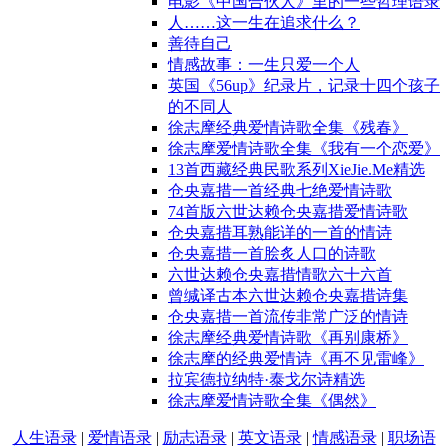
电影《中国合伙人》里的一些哲理语录
人……这一生在追求什么？
善待自己
情感故事：一生只爱一个人
英国《56up》纪录片，记录十四个孩子
的不同人
徐志摩经典爱情诗歌全集《残春》
徐志摩爱情诗歌全集《我有一个恋爱》
13首西藏经典民歌系列XieJie.Me精选
仓央嘉措一首经典七绝爱情诗歌
74首版六世达赖仓央嘉措爱情诗歌
仓央嘉措耳熟能详的一首的情诗
仓央嘉措一首脍炙人口的诗歌
六世达赖仓央嘉措情歌六十六首
曾缄译古本六世达赖仓央嘉措诗集
仓央嘉措一首流传非常广泛的情诗
徐志摩经典爱情诗歌《再别康桥》
徐志摩的经典爱情诗《再不见雷峰》
拉宾德拉纳特·泰戈尔诗精选
徐志摩爱情诗歌全集《偶然》
人生语录
|
爱情语录
|
励志语录
|
英文语录
|
情感语录
|
职场语