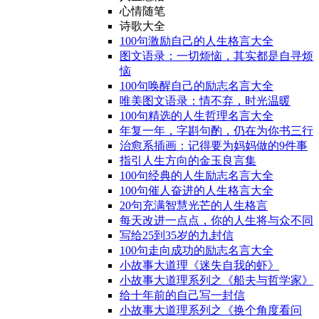
心情随笔
诗歌大全
100句激励自己的人生格言大全
图文语录：一切烦恼，其实都是自寻烦
恼
100句唤醒自己的励志名言大全
唯美图文语录：情不弃，时光温暖
100句精选的人生哲理名言大全
年复一年，字斟句酌，仍在为你书三行
治愈系插画：记得要为妈妈做的9件事
指引人生方向的金玉良言集
100句经典的人生励志名言大全
100句催人奋进的人生格言大全
20句充满智慧光芒的人生格言
每天改进一点点，你的人生将与众不同
写给25到35岁的九封信
100句走向成功的励志名言大全
小故事大道理《迷失自我的虾》
小故事大道理系列之《船夫与哲学家》
给十年前的自己写一封信
小故事大道理系列之《换个角度看问