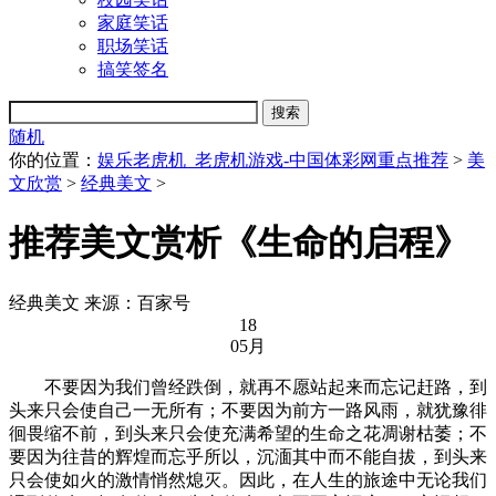
家庭笑话
职场笑话
搞笑签名
随机
你的位置：
娱乐老虎机_老虎机游戏-中国体彩网重点推荐
>
美
文欣赏
>
经典美文
>
推荐美文赏析《生命的启程》
经典美文
来源：百家号
18
05月
不要因为我们曾经跌倒，就再不愿站起来而忘记赶路，到
头来只会使自己一无所有；不要因为前方一路风雨，就犹豫徘
徊畏缩不前，到头来只会使充满希望的生命之花凋谢枯萎；不
要因为往昔的辉煌而忘乎所以，沉湎其中而不能自拔，到头来
只会使如火的激情悄然熄灭。因此，在人生的旅途中无论我们