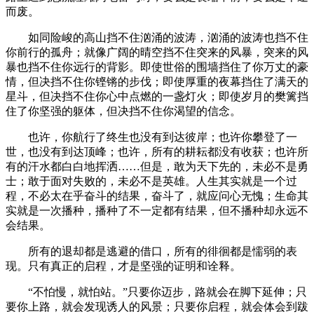
而废。
如同险峻的高山挡不住汹涌的波涛，汹涌的波涛也挡不住
你前行的孤舟；就像广阔的晴空挡不住突来的风暴，突来的风
暴也挡不住你远行的背影。即使世俗的围墙挡住了你万丈的豪
情，但决挡不住你铿锵的步伐；即使厚重的夜幕挡住了满天的
星斗，但决挡不住你心中点燃的一盏灯火；即使岁月的樊篱挡
住了你坚强的躯体，但决挡不住你渴望的信念。
也许，你航行了终生也没有到达彼岸；也许你攀登了一
世，也没有到达顶峰；也许，所有的耕耘都没有收获；也许所
有的汗水都白白地挥洒……但是，敢为天下先的，未必不是勇
士；敢于面对失败的，未必不是英雄。人生其实就是一个过
程，不必太在乎奋斗的结果，奋斗了，就应问心无愧；生命其
实就是一次播种，播种了不一定都有结果，但不播种却永远不
会结果。
所有的退却都是逃避的借口，所有的徘徊都是懦弱的表
现。只有真正的启程，才是坚强的证明和诠释。
“不怕慢，就怕站。”只要你迈步，路就会在脚下延伸；只
要你上路，就会发现诱人的风景；只要你启程，就会体会到跋