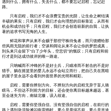
遇到什么，拥有什么，失去什么，都不要忘记启程，忘记赶
路。
只有启程，我们才不会浪费宝贵的光阴，让生命之树结满
丰硕的果实；只有启程，我们才会向理想的目标靠近，从而有
机会和成功拉手；只有启程，我们才会创造崭新的自我，让执
著的追求书写无悔的人生。
鲜花和掌声从来不会赐于那些守株待兔者，而只馈赠给那
些风雨无阻的前行者；空谈和阔论从来不会让你的梦想成真，
到头来只会留下“白了少年头，空悲切”的慨叹；只有启程和前
行才是到达成功彼岸的唯一路途。
只呐喊而不冲锋的不是好士兵，只瞄准而不射击的不是好
猎手。躺在摇篮里的婴儿永远不会站立而行，把自己关在黑暗
的屋子里永远不会看到外面世界的光明和精彩。
启程，需要你辨别方向。不辨别方向的启程无异于盲人骑
瞎马，不但达不到前方的目标，还会使你离目标越来越远，甚
至会迷失方向，南辕北辙，误入歧途。
启程，需要你坚强自信。没有坚强自信的启程，在前行的
路上遇到急流险滩闪电雷鸣时，要么是畏缩不前，要么是半途