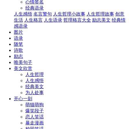
心情签名
经典语录
人生感悟
名言警句
人生哲理小故事
人生哲理故事
创意
生活
人生格言
人生语录
哲理格言大全
励志美文
经典情
感语录
图片
语录
随笔
诗歌
励志
唯美句子
美文欣赏
人生哲理
人生感悟
经典美文
为人处事
开心一刻
萌猫萌狗
爆笑段子
恋人笑话
暴走漫画
校园笑话