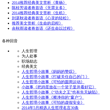
2014推荐经典美文赏析《青杨》
陈桂芳读者卷首语《无需太多》
2014推荐经典美文赏析《生机》
刘湛秋读者卷首语《心灵的轻松》
推荐美文赏析《生命的启程》
余秋雨读者卷首语《还生命以过程》
各种回音
人生哲理
为人处事
职场励志
经典美文
人生哲理小故事《妈妈的赞叹》
人生哲理小故事《打破关住自己的门 》
人生哲理小故事《可怕的圆周运动》
小故事《把鸡蛋放在一个篮子里并看好它》
人生哲理小故事《“功夫之王”也有先天缺陷》
人生哲理小故事《擦净你的“窗户”》
人生哲理小故事《可怕的虚假安全》
2014年5月精选人生哲理名言30条