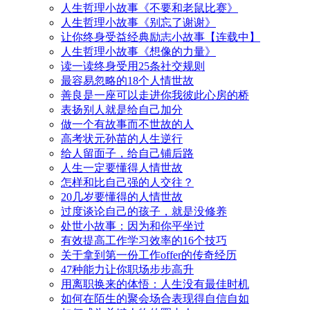
人生哲理小故事《不要和老鼠比赛》
人生哲理小故事《别忘了谢谢》
让你终身受益经典励志小故事【连载中】
人生哲理小故事《想像的力量》
读一读终身受用25条社交规则
最容易忽略的18个人情世故
善良是一座可以走进你我彼此心房的桥
表扬别人就是给自己加分
做一个有故事而不世故的人
高考状元孙苗的人生逆行
给人留面子，给自己铺后路
人生一定要懂得人情世故
怎样和比自己强的人交往？
20几岁要懂得的人情世故
过度谈论自己的孩子，就是没修养
处世小故事：因为和你平坐过
有效提高工作学习效率的16个技巧
关于拿到第一份工作offer的传奇经历
47种能力让你职场步步高升
用离职换来的体悟：人生没有最佳时机
如何在陌生的聚会场合表现得自信自如