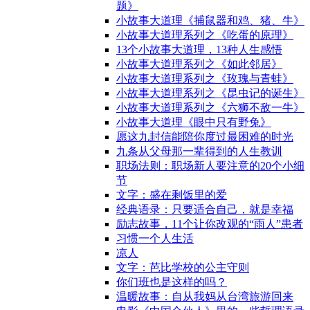
题》
小故事大道理《捕鼠器和鸡、猪、牛》
小故事大道理系列之《吃蛋的原理》
13个小故事大道理，13种人生感悟
小故事大道理系列之《如此邻居》
小故事大道理系列之《玫瑰与青蛙》
小故事大道理系列之《昆虫记的诞生》
小故事大道理系列之《六狮不敌一牛》
小故事大道理《眼中只有野兔》
愿这九封信能陪你度过最困难的时光
九条从父母那一辈得到的人生教训
职场法则：职场新人要注意的20个小细
节
文字：盛在剩饭里的爱
经典语录：只要适合自己，就是幸福
励志故事，11个让你改观的“雨人”患者
习惯一个人生活
凉人
文字：芭比学校的公主守则
你们班也是这样的吗？
温暖故事：自从我妈从台湾旅游回来