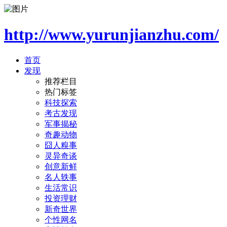
http://www.yurunjianzhu.com/
首页
发现
推荐栏目
热门标签
科技探索
考古发现
军事揭秘
奇趣动物
囧人糗事
灵异奇谈
创意新鲜
名人轶事
生活常识
投资理财
新奇世界
个性网名