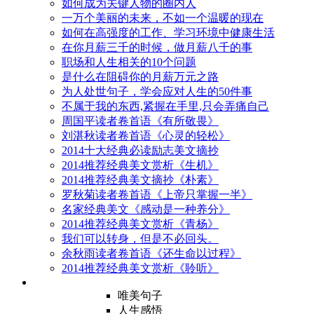
如何成为关键人物的圈内人
一万个美丽的未来，不如一个温暖的现在
如何在高强度的工作、学习环境中健康生活
在你月薪三千的时候，做月薪八千的事
职场和人生相关的10个问题
是什么在阻碍你的月薪万元之路
为人处世句子，学会应对人生的50件事
不属于我的东西,紧握在手里,只会弄痛自己
周国平读者卷首语《有所敬畏》
刘湛秋读者卷首语《心灵的轻松》
2014十大经典必读励志美文摘抄
2014推荐经典美文赏析《生机》
2014推荐经典美文摘抄《朴素》
罗秋菊读者卷首语《上帝只掌握一半》
名家经典美文《感动是一种养分》
2014推荐经典美文赏析《青杨》
我们可以转身，但是不必回头。
余秋雨读者卷首语《还生命以过程》
2014推荐经典美文赏析《聆听》
唯美句子
人生感悟