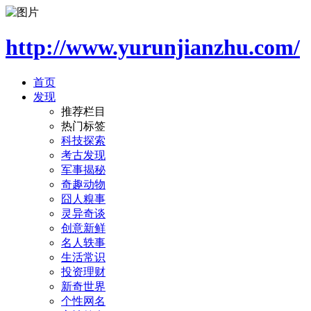
http://www.yurunjianzhu.com/
首页
发现
推荐栏目
热门标签
科技探索
考古发现
军事揭秘
奇趣动物
囧人糗事
灵异奇谈
创意新鲜
名人轶事
生活常识
投资理财
新奇世界
个性网名