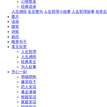
心情签名
经典语录
人生感悟
名言警句
人生哲理小故事
人生哲理故事
创意生
图片
语录
随笔
诗歌
励志
唯美句子
美文欣赏
人生哲理
人生感悟
经典美文
为人处事
开心一刻
萌猫萌狗
爆笑段子
恋人笑话
暴走漫画
校园笑话
家庭笑话
职场笑话