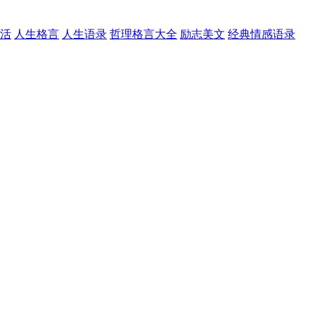
活
人生格言
人生语录
哲理格言大全
励志美文
经典情感语录