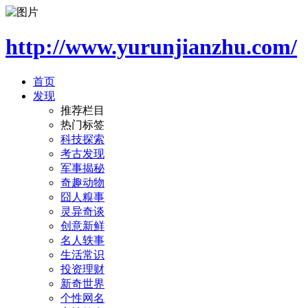
http://www.yurunjianzhu.com/
首页
发现
推荐栏目
热门标签
科技探索
考古发现
军事揭秘
奇趣动物
囧人糗事
灵异奇谈
创意新鲜
名人轶事
生活常识
投资理财
新奇世界
个性网名