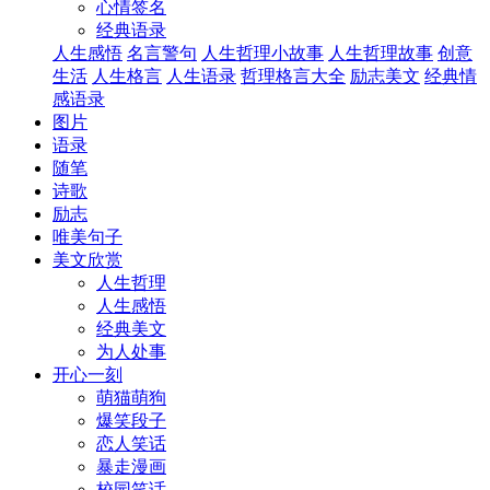
心情签名
经典语录
人生感悟
名言警句
人生哲理小故事
人生哲理故事
创意
生活
人生格言
人生语录
哲理格言大全
励志美文
经典情
感语录
图片
语录
随笔
诗歌
励志
唯美句子
美文欣赏
人生哲理
人生感悟
经典美文
为人处事
开心一刻
萌猫萌狗
爆笑段子
恋人笑话
暴走漫画
校园笑话