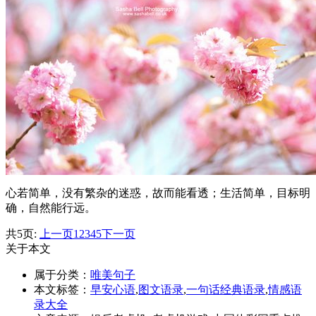
心若简单，没有繁杂的迷惑，故而能看透；生活简单，目标明
确，自然能行远。
共5页:
上一页
1
2
3
4
5
下一页
关于本文
属于分类：
唯美句子
本文标签：
早安心语
,
图文语录
,
一句话经典语录
,
情感语
录大全