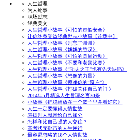
人生哲理
为人处事
职场励志
经典美文
人生哲理小故事《可怕的虚假安全》
让你终身受益经典励志小故事【连载中】
人生哲理小故事《别忘了谢谢》
人生哲理小故事《妈妈的赞叹》
人生哲理小故事《可怕的圆周运动》
人生哲理小故事《不要和老鼠比赛》
人生哲理小故事《“功夫之王”也有先天缺陷》
人生哲理小故事《想像的力量》
人生哲理小故事《擦净你的“窗户”》
人生哲理小故事《打破关住自己的门 》
2014年5月精选人生哲理名言30条
小故事《把鸡蛋放在一个篮子里并看好它》
人生一定要懂得人情世故
表扬别人就是给自己加分
怎样和比自己强的人交往？
高考状元孙苗的人生逆行
最容易忽略的18个人情世故