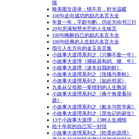
恼
唯美图文语录：情不弃，时光温暖
100句走向成功的励志名言大全
年复一年，字斟句酌，仍在为你书三行
20句充满智慧光芒的人生格言
100句唤醒自己的励志名言大全
100句经典的人生励志名言大全
指引人生方向的金玉良言集
小故事大道理系列之《六狮不敌一牛》
小故事大道理《捕鼠器和鸡、猪、牛》
小故事大道理《迷失自我的虾》
小故事大道理系列之《玫瑰与青蛙》
小故事大道理系列之《如此邻居》
九条从父母那一辈得到的人生教训
小故事大道理系列之《换个角度看问
题》
小故事大道理系列之《船夫与哲学家》
小故事大道理系列之《昆虫记的诞生》
13个小故事大道理，13种人生感悟
给十年前的自己写一封信
小故事大道理系列之《吃蛋的原理》