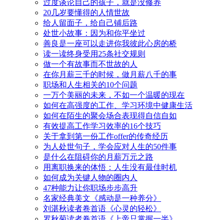
过度谈论自己的孩子，就是没修养
20几岁要懂得的人情世故
给人留面子，给自己铺后路
处世小故事：因为和你平坐过
善良是一座可以走进你我彼此心房的桥
读一读终身受用25条社交规则
做一个有故事而不世故的人
在你月薪三千的时候，做月薪八千的事
职场和人生相关的10个问题
一万个美丽的未来，不如一个温暖的现在
如何在高强度的工作、学习环境中健康生活
如何在陌生的聚会场合表现得自信自如
有效提高工作学习效率的16个技巧
关于拿到第一份工作offer的传奇经历
为人处世句子，学会应对人生的50件事
是什么在阻碍你的月薪万元之路
用离职换来的体悟：人生没有最佳时机
如何成为关键人物的圈内人
47种能力让你职场步步高升
名家经典美文《感动是一种养分》
刘湛秋读者卷首语《心灵的轻松》
罗秋菊读者卷首语《上帝只掌握一半》