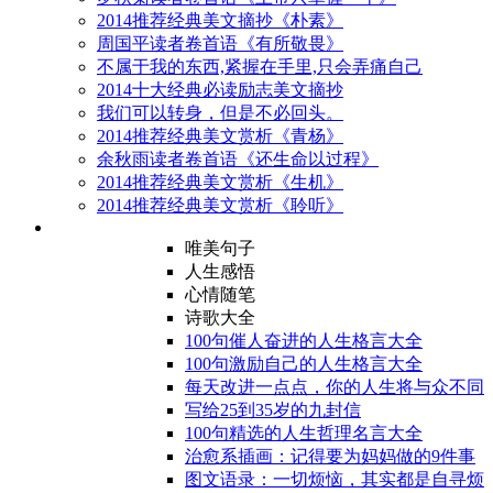
2014推荐经典美文摘抄《朴素》
周国平读者卷首语《有所敬畏》
不属于我的东西,紧握在手里,只会弄痛自己
2014十大经典必读励志美文摘抄
我们可以转身，但是不必回头。
2014推荐经典美文赏析《青杨》
余秋雨读者卷首语《还生命以过程》
2014推荐经典美文赏析《生机》
2014推荐经典美文赏析《聆听》
唯美句子
人生感悟
心情随笔
诗歌大全
100句催人奋进的人生格言大全
100句激励自己的人生格言大全
每天改进一点点，你的人生将与众不同
写给25到35岁的九封信
100句精选的人生哲理名言大全
治愈系插画：记得要为妈妈做的9件事
图文语录：一切烦恼，其实都是自寻烦