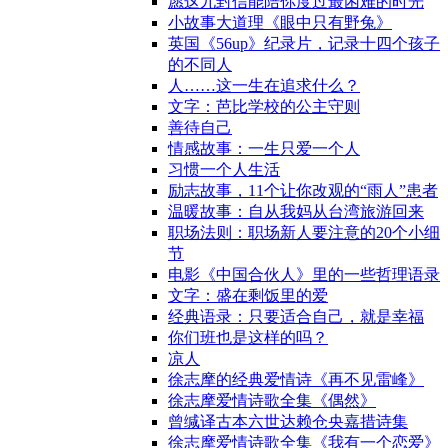
愿这九封信能陪你度过最困难的时光
小故事大道理《眼中只有野兔》
英国《56up》纪录片，记录十四个孩子
的不同人
人……这一生在追求什么？
文字：芭比学校的公主守则
善待自己
情感故事：一生只爱一个人
习惯一个人生活
励志故事，11个让你改观的“雨人”患者
温暖故事：自从我妈从台湾旅游回来
职场法则：职场新人要注意的20个小细
节
电影《中国合伙人》里的一些哲理语录
文字：盛在剩饭里的爱
经典语录：只要适合自己，就是幸福
你们班也是这样的吗？
凉人
徐志摩的经典爱情诗《再不见雷峰》
徐志摩爱情诗歌全集《偶然》
曾缄译古本六世达赖仓央嘉措诗集
徐志摩爱情诗歌全集《我有一个恋爱》