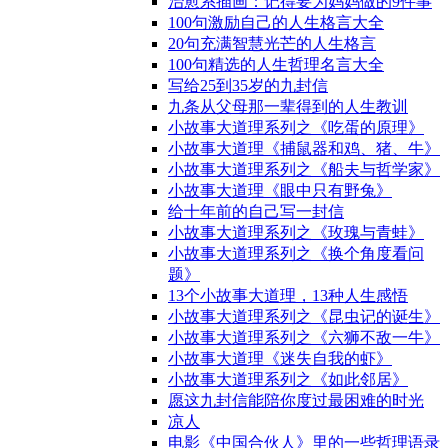
治愈系插画：记得要为妈妈做的9件事
100句激励自己的人生格言大全
20句充满智慧光芒的人生格言
100句精选的人生哲理名言大全
写给25到35岁的九封信
九条从父母那一辈得到的人生教训
小故事大道理系列之《吃蛋的原理》
小故事大道理《捕鼠器和鸡、猪、牛》
小故事大道理系列之《船夫与哲学家》
小故事大道理《眼中只有野兔》
给十年前的自己写一封信
小故事大道理系列之《玫瑰与青蛙》
小故事大道理系列之《换个角度看问
题》
13个小故事大道理，13种人生感悟
小故事大道理系列之《昆虫记的诞生》
小故事大道理系列之《六狮不敌一牛》
小故事大道理《迷失自我的虾》
小故事大道理系列之《如此邻居》
愿这九封信能陪你度过最困难的时光
凉人
电影《中国合伙人》里的一些哲理语录