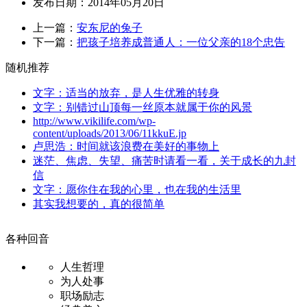
发布日期：2014年05月20日
上一篇：
安东尼的兔子
下一篇：
把孩子培养成普通人：一位父亲的18个忠告
随机推荐
文字：适当的放弃，是人生优雅的转身
文字：别错过山顶每一丝原本就属于你的风景
http://www.vikilife.com/wp-
content/uploads/2013/06/11kkuE.jp
卢思浩：时间就该浪费在美好的事物上
迷茫、焦虑、失望、痛苦时请看一看，关于成长的九封
信
文字：愿你住在我的心里，也在我的生活里
其实我想要的，真的很简单
各种回音
人生哲理
为人处事
职场励志