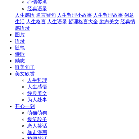
心情签名
经典语录
人生感悟
名言警句
人生哲理小故事
人生哲理故事
创意
生活
人生格言
人生语录
哲理格言大全
励志美文
经典情
感语录
图片
语录
随笔
诗歌
励志
唯美句子
美文欣赏
人生哲理
人生感悟
经典美文
为人处事
开心一刻
萌猫萌狗
爆笑段子
恋人笑话
暴走漫画
校园笑话