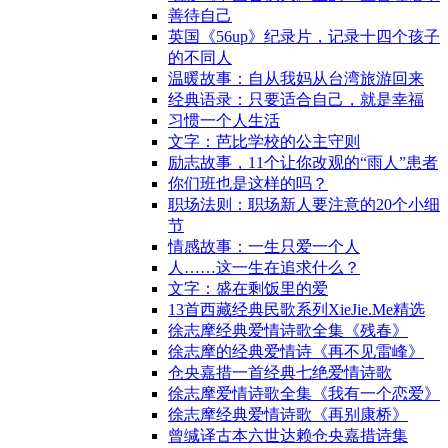
善待自己
英国《56up》纪录片，记录十四个孩子
的不同人
温暖故事：自从我妈从台湾旅游回来
经典语录：只要适合自己，就是幸福
习惯一个人生活
文字：芭比学校的公主守则
励志故事，11个让你改观的“雨人”患者
你们班也是这样的吗？
职场法则：职场新人要注意的20个小细
节
情感故事：一生只爱一个人
人……这一生在追求什么？
文字：盛在剩饭里的爱
13首西藏经典民歌系列XieJie.Me精选
徐志摩经典爱情诗歌全集《残春》
徐志摩的经典爱情诗《再不见雷峰》
仓央嘉措一首经典七绝爱情诗歌
徐志摩爱情诗歌全集《我有一个恋爱》
徐志摩经典爱情诗歌《再别康桥》
曾缄译古本六世达赖仓央嘉措诗集