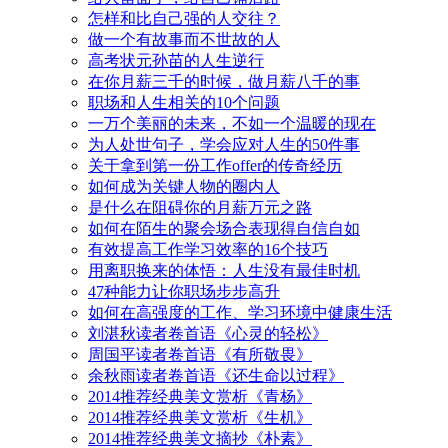
怎样和比自己强的人交往？
做一个有故事而不世故的人
高考状元孙苗的人生逆行
在你月薪三千的时候，做月薪八千的事
职场和人生相关的10个问题
一万个美丽的未来，不如一个温暖的现在
为人处世句子，学会应对人生的50件事
关于拿到第一份工作offer的传奇经历
如何成为关键人物的圈内人
是什么在阻碍你的月薪万元之路
如何在陌生的聚会场合表现得自信自如
有效提高工作学习效率的16个技巧
用离职换来的体悟：人生没有最佳时机
47种能力让你职场步步高升
如何在高强度的工作、学习环境中健康生活
刘湛秋读者卷首语《心灵的轻松》
周国平读者卷首语《有所敬畏》
余秋雨读者卷首语《还生命以过程》
2014推荐经典美文赏析《青杨》
2014推荐经典美文赏析《生机》
2014推荐经典美文摘抄《朴素》