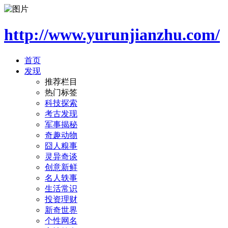
http://www.yurunjianzhu.com/
首页
发现
推荐栏目
热门标签
科技探索
考古发现
军事揭秘
奇趣动物
囧人糗事
灵异奇谈
创意新鲜
名人轶事
生活常识
投资理财
新奇世界
个性网名