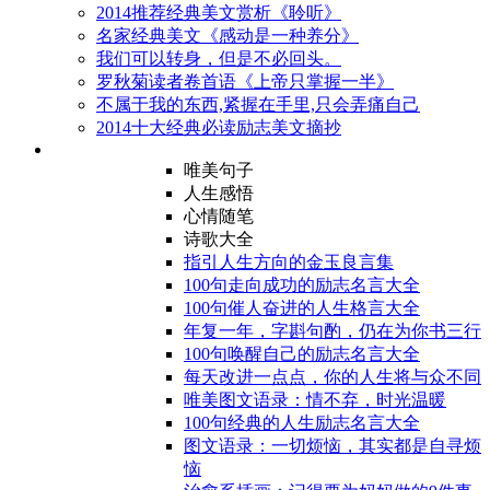
2014推荐经典美文赏析《聆听》
名家经典美文《感动是一种养分》
我们可以转身，但是不必回头。
罗秋菊读者卷首语《上帝只掌握一半》
不属于我的东西,紧握在手里,只会弄痛自己
2014十大经典必读励志美文摘抄
唯美句子
人生感悟
心情随笔
诗歌大全
指引人生方向的金玉良言集
100句走向成功的励志名言大全
100句催人奋进的人生格言大全
年复一年，字斟句酌，仍在为你书三行
100句唤醒自己的励志名言大全
每天改进一点点，你的人生将与众不同
唯美图文语录：情不弃，时光温暖
100句经典的人生励志名言大全
图文语录：一切烦恼，其实都是自寻烦
恼