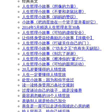
经典美文
人生哲理小故事《想像的力量》
人生哲理小故事《不要和老鼠比赛》
人生哲理小故事《妈妈的赞叹》
小故事《把鸡蛋放在一个篮子里并看好它》
2014年5月精选人生哲理名言30条
人生哲理小故事《可怕的虚假安全》
让你终身受益经典励志小故事【连载中】
人生哲理小故事《打破关住自己的门 》
人生哲理小故事《“功夫之王”也有先天缺陷》
人生哲理小故事《别忘了谢谢》
人生哲理小故事《擦净你的“窗户”》
人生哲理小故事《可怕的圆周运动》
20几岁要懂得的人情世故
人生一定要懂得人情世故
处世小故事：因为和你平坐过
读一读终身受用25条社交规则
过度谈论自己的孩子，就是没修养
最容易忽略的18个人情世故
表扬别人就是给自己加分
善良是一座可以走进你我彼此心房的桥
给人留面子，给自己铺后路