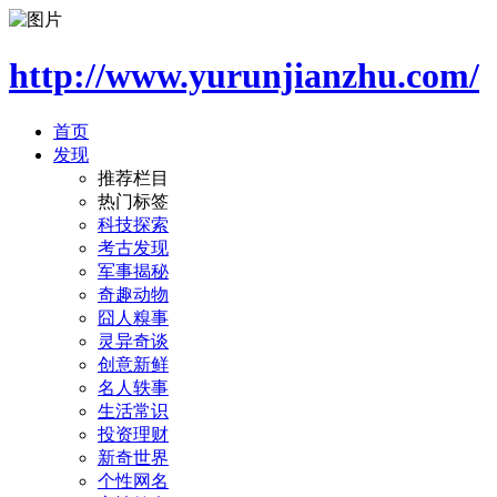
http://www.yurunjianzhu.com/
首页
发现
推荐栏目
热门标签
科技探索
考古发现
军事揭秘
奇趣动物
囧人糗事
灵异奇谈
创意新鲜
名人轶事
生活常识
投资理财
新奇世界
个性网名