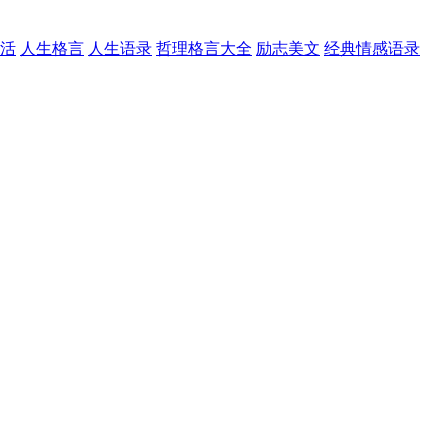
活
人生格言
人生语录
哲理格言大全
励志美文
经典情感语录