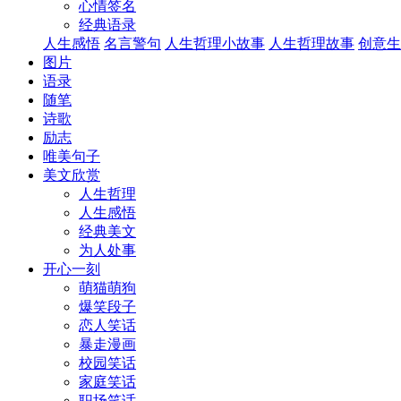
心情签名
经典语录
人生感悟
名言警句
人生哲理小故事
人生哲理故事
创意生
图片
语录
随笔
诗歌
励志
唯美句子
美文欣赏
人生哲理
人生感悟
经典美文
为人处事
开心一刻
萌猫萌狗
爆笑段子
恋人笑话
暴走漫画
校园笑话
家庭笑话
职场笑话