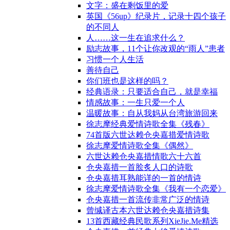
文字：盛在剩饭里的爱
英国《56up》纪录片，记录十四个孩子
的不同人
人……这一生在追求什么？
励志故事，11个让你改观的“雨人”患者
习惯一个人生活
善待自己
你们班也是这样的吗？
经典语录：只要适合自己，就是幸福
情感故事：一生只爱一个人
温暖故事：自从我妈从台湾旅游回来
徐志摩经典爱情诗歌全集《残春》
74首版六世达赖仓央嘉措爱情诗歌
徐志摩爱情诗歌全集《偶然》
六世达赖仓央嘉措情歌六十六首
仓央嘉措一首脍炙人口的诗歌
仓央嘉措耳熟能详的一首的情诗
徐志摩爱情诗歌全集《我有一个恋爱》
仓央嘉措一首流传非常广泛的情诗
曾缄译古本六世达赖仓央嘉措诗集
13首西藏经典民歌系列XieJie.Me精选