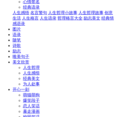
心情签名
经典语录
人生感悟
名言警句
人生哲理小故事
人生哲理故事
创意
生活
人生格言
人生语录
哲理格言大全
励志美文
经典情
感语录
图片
语录
随笔
诗歌
励志
唯美句子
美文欣赏
人生哲理
人生感悟
经典美文
为人处事
开心一刻
萌猫萌狗
爆笑段子
恋人笑话
暴走漫画
校园笑话