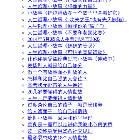
人生哲理小故事《想像的力量》
小故事《把鸡蛋放在一个篮子里并看好它》
人生哲理小故事《“功夫之王”也有先天缺陷》
人生哲理小故事《擦净你的“窗户”》
人生哲理小故事《不要和老鼠比赛》
2014年5月精选人生哲理名言30条
人生哲理小故事《妈妈的赞叹》
人生哲理小故事《可怕的圆周运动》
让你终身受益经典励志小故事【连载中】
表扬别人就是给自己加分
做一个有故事而不世故的人
怎样和比自己强的人交往？
高考状元孙苗的人生逆行
20几岁要懂得的人情世故
人生一定要懂得人情世故
过度谈论自己的孩子，就是没修养
给人留面子，给自己铺后路
处世小故事：因为和你平坐过
善良是一座可以走进你我彼此心房的桥
读一读终身受用25条社交规则
最容易忽略的18个人情世故