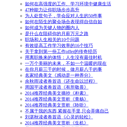
如何在高强度的工作、学习环境中健康生活
47种能力让你职场步步高升
为人处世句子，学会应对人生的50件事
如何在陌生的聚会场合表现得自信自如
如何成为关键人物的圈内人
是什么在阻碍你的月薪万元之路
职场和人生相关的10个问题
有效提高工作学习效率的16个技巧
关于拿到第一份工作offer的传奇经历
用离职换来的体悟：人生没有最佳时机
一万个美丽的未来，不如一个温暖的现在
在你月薪三千的时候，做月薪八千的事
名家经典美文《感动是一种养分》
余秋雨读者卷首语《还生命以过程》
周国平读者卷首语《有所敬畏》
2014推荐经典美文摘抄《朴素》
2014推荐经典美文赏析《青杨》
2014推荐经典美文赏析《聆听》
不属于我的东西,紧握在手里,只会弄痛自己
刘湛秋读者卷首语《心灵的轻松》
2014推荐经典美文赏析《生机》