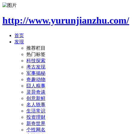
http://www.yurunjianzhu.com/
首页
发现
推荐栏目
热门标签
科技探索
考古发现
军事揭秘
奇趣动物
囧人糗事
灵异奇谈
创意新鲜
名人轶事
生活常识
投资理财
新奇世界
个性网名