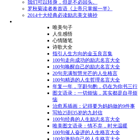
我们可以转身，但是不必回头。
罗秋菊读者卷首语《上帝只掌握一半》
2014十大经典必读励志美文摘抄
唯美句子
人生感悟
心情随笔
诗歌大全
指引人生方向的金玉良言集
100句走向成功的励志名言大全
100句唤醒自己的励志名言大全
20句充满智慧光芒的人生格言
100句精选的人生哲理名言大全
年复一年，字斟句酌，仍在为你书三行
图文语录：一切烦恼，其实都是自寻烦
恼
治愈系插画：记得要为妈妈做的9件事
写给25到35岁的九封信
100句经典的人生励志名言大全
唯美图文语录：情不弃，时光温暖
100句催人奋进的人生格言大全
100句激励自己的人生格言大全