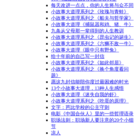
每天改进一点点，你的人生将与众不同
小故事大道理系列之《玫瑰与青蛙》
小故事大道理系列之《船夫与哲学家》
小故事大道理《捕鼠器和鸡、猪、牛》
九条从父母那一辈得到的人生教训
小故事大道理系列之《昆虫记的诞生》
小故事大道理系列之《六狮不敌一牛》
小故事大道理《眼中只有野兔》
给十年前的自己写一封信
小故事大道理系列之《如此邻居》
小故事大道理系列之《换个角度看问
题》
愿这九封信能陪你度过最困难的时光
13个小故事大道理，13种人生感悟
小故事大道理《迷失自我的虾》
小故事大道理系列之《吃蛋的原理》
文字：芭比学校的公主守则
电影《中国合伙人》里的一些哲理语录
职场法则：职场新人要注意的20个小细
节
凉人